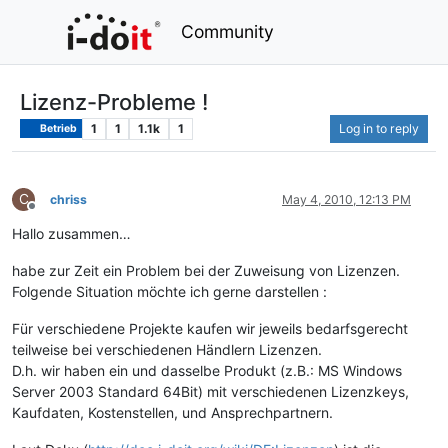
Community
Lizenz-Probleme !
1
1
1.1k
1
Log in to reply
Betrieb
C
chriss
May 4, 2010, 12:13 PM
Offline
Hallo zusammen…
habe zur Zeit ein Problem bei der Zuweisung von Lizenzen.
Folgende Situation möchte ich gerne darstellen :
Für verschiedene Projekte kaufen wir jeweils bedarfsgerecht
teilweise bei verschiedenen Händlern Lizenzen.
D.h. wir haben ein und dasselbe Produkt (z.B.: MS Windows
Server 2003 Standard 64Bit) mit verschiedenen Lizenzkeys,
Kaufdaten, Kostenstellen, und Ansprechpartnern.