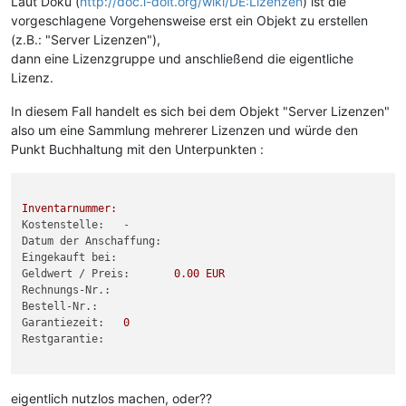
Laut Doku (
http://doc.i-doit.org/wiki/DE:Lizenzen
) ist die
vorgeschlagene Vorgehensweise erst ein Objekt zu erstellen
(z.B.: "Server Lizenzen"),
dann eine Lizenzgruppe und anschließend die eigentliche
Lizenz.
In diesem Fall handelt es sich bei dem Objekt "Server Lizenzen"
also um eine Sammlung mehrerer Lizenzen und würde den
Punkt Buchhaltung mit den Unterpunkten :
Inventarnummer:
Kostenstelle:
-
Datum der Anschaffung:
Eingekauft bei:
Geldwert / Preis:
0.00
EUR
Rechnungs-Nr.:
Bestell-Nr.:
Garantiezeit:
0
Restgarantie:
eigentlich nutzlos machen, oder??