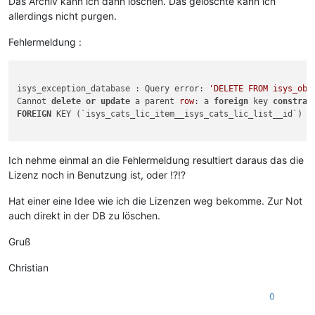
Das Archiv kann ich dann löschen. Das gelöschte kann ich
allerdings nicht purgen.
Fehlermeldung :
isys_exception_database : Query error: 
'DELETE FROM isys_obj
Cannot 
delete
or
update
 a parent 
row
: a 
foreign
 key 
constrai
FOREIGN
 KEY (`isys_cats_lic_item__isys_cats_lic_list__id`) 
R
Ich nehme einmal an die Fehlermeldung resultiert daraus das die
Lizenz noch in Benutzung ist, oder !?!?
Hat einer eine Idee wie ich die Lizenzen weg bekomme. Zur Not
auch direkt in der DB zu löschen.
Gruß
Christian
0