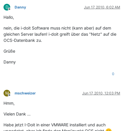
D
Danny
Jun 17, 2010, 6:02 AM
Offline
Hallo,
nein, die i-doit Software muss nicht (kann aber) auf dem
gleichen Server laufen! i-doit greift über das "Netz" auf die
OCS-Datenbank zu.
Grüße
Danny
0
M
mschweizer
Jun 17, 2010, 12:03 PM
Offline
Hmm,
Vielen Dank …
Habe jetzt I-Doit in einer VMWARE installiert und auch
upgedatet, aber ich finde den Menüpunkt OCS nicht