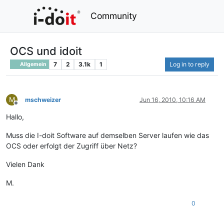
Community
OCS und idoit
7
2
3.1k
1
Log in to reply
Allgemein
M
mschweizer
Jun 16, 2010, 10:16 AM
Offline
Hallo,
Muss die I-doit Software auf demselben Server laufen wie das
OCS oder erfolgt der Zugriff über Netz?
Vielen Dank
M.
0