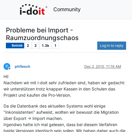
Community
Probleme bei Import -
Raumzuordnungschaos
2
2
1.3k
1
Log in to reply
Betrieb
P
phflesch
Dec 2, 2010, 11:16 AM
Offline
Hi!
Nachdem wir mit i-doit sehr zufrieden sind, haben wir gedacht:
wir unterstützen trotz knapper Kassen in den Schulen das
Projekt und kaufen die Pro-Version.
Da die Datenbank des aktuellen Systems wohl einige
"Inkonsistenten" aufweist, wollten wir bewusst die Migration
über Export -> Import machen.
Irgendwo hatte ich mal gelesen, dass bei diesem Verfahren
beide Versionen identisch sein sollen. Wir haben daher auch die