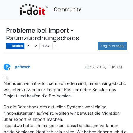
Community
Probleme bei Import -
Raumzuordnungschaos
2
2
1.3k
1
Log in to reply
Betrieb
P
phflesch
Dec 2, 2010, 11:16 AM
Offline
Hi!
Nachdem wir mit i-doit sehr zufrieden sind, haben wir gedacht:
wir unterstützen trotz knapper Kassen in den Schulen das
Projekt und kaufen die Pro-Version.
Da die Datenbank des aktuellen Systems wohl einige
"Inkonsistenten" aufweist, wollten wir bewusst die Migration
über Export -> Import machen.
Irgendwo hatte ich mal gelesen, dass bei diesem Verfahren
beide Versionen identisch sein sollen. Wir haben daher auch die