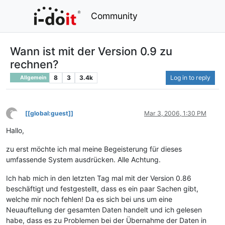
Community
Wann ist mit der Version 0.9 zu
rechnen?
8
3
3.4k
Log in to reply
Allgemein
?
[[global:guest]]
Mar 3, 2006, 1:30 PM
This user is from outside of this forum
Hallo,
zu erst möchte ich mal meine Begeisterung für dieses
umfassende System ausdrücken. Alle Achtung.
Ich hab mich in den letzten Tag mal mit der Version 0.86
beschäftigt und festgestellt, dass es ein paar Sachen gibt,
welche mir noch fehlen! Da es sich bei uns um eine
Neuauftellung der gesamten Daten handelt und ich gelesen
habe, dass es zu Problemen bei der Übernahme der Daten in