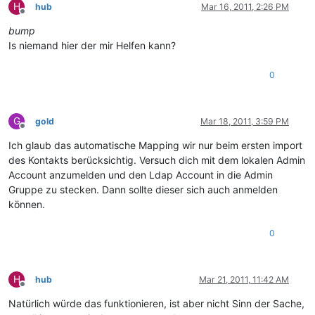
H
hub
Mar 16, 2011, 2:26 PM
Offline
bump
Is niemand hier der mir Helfen kann?
0
G
gold
Mar 18, 2011, 3:59 PM
Offline
Ich glaub das automatische Mapping wir nur beim ersten import
des Kontakts berücksichtig. Versuch dich mit dem lokalen Admin
Account anzumelden und den Ldap Account in die Admin
Gruppe zu stecken. Dann sollte dieser sich auch anmelden
können.
0
H
hub
Mar 21, 2011, 11:42 AM
Offline
Natürlich würde das funktionieren, ist aber nicht Sinn der Sache,