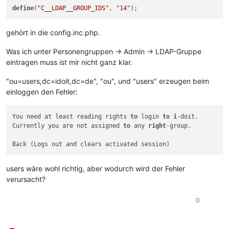
define
(
"C__LDAP__GROUP_IDS"
, 
"14"
gehört in die config.inc.php.
Was ich unter Personengruppen -> Admin -> LDAP-Gruppe
eintragen muss ist mir nicht ganz klar.
"ou=users,dc=idoit,dc=de", "ou", und "users" erzeugen beim
einloggen den Fehler:
You need at least reading rights 
to
 login 
to
i
-doit.

Currently you are not assigned 
to
 any 
right
-group.

users wäre wohl richtig, aber wodurch wird der Fehler
verursacht?
0