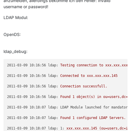
anzumelden, allerdings bekomme ich den Fehler: Invalid
username or password!
LDAP Modul:
OpenDS:
ldap_debug:
2011-03-09 10:16:56 ldap:
Testing
connection
to
xxx.xxx.xxx.
2011-03-09 10:16:56 ldap:
Connected
to
xxx.xxx.xxx.145
2011-03-09 10:16:56 ldap:
Connection
successfull.
2011-03-09 10:16:56 ldap:
Found
1
object(s)
in
ou=users,dc=i
2011-03-09 10:18:07 ldap: LDAP Module launched for mandator:
2011-03-09 10:18:07 ldap:
Found
1
configured
LDAP
Servers.
2011-03-09 10:18:07 ldap: 1:
xxx.xxx.xxx.145
(ou=users,dc=id