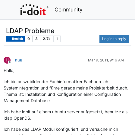
Community
LDAP Probleme
9
3
2.7k
1
Log in to reply
Betrieb
H
hub
Mar 9, 2011, 9:16 AM
Offline
Hallo,
ich bin auszubildender Fachinformatiker Fachbereich
Systemintegration und führe gerade meine Projektarbeit durch.
Thema ist: Installation und Konfiguration einer Configuration
Management Database
Ich habe idoit auf einem ubuntu server aufgesetzt, benutze als
ldap OpenDS.
Ich habe das LDAP Modul konfiguriert, und versuche mich