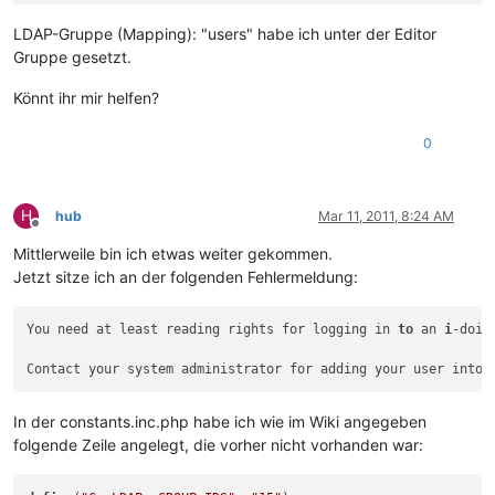
2011-03-09 10:18:07 ldap:
----------------------------------
LDAP-Gruppe (Mapping): "users" habe ich unter der Editor
Gruppe gesetzt.
2011-03-09 10:18:07 ldap: Creating new ldap-library connecti
Könnt ihr mir helfen?
2011-03-09 10:18:07 ldap:
Connected
to
xxx.xxx.xxx.145
0
2011-03-09 10:18:07 ldap: Searching for username:
test
2011-03-09 10:18:07 ldap:
Getting
user(s)
using filter:
(&(o
H
hub
Mar 11, 2011, 8:24 AM
2011-03-09 10:18:07 ldap:
**
No
user
found.
Offline
Mittlerweile bin ich etwas weiter gekommen.
2011-03-09 10:18:07 ldap: User not found. Check if test exis
Jetzt sitze ich an der folgenden Fehlermeldung:
2011-03-09 10:18:07 ldap:
----------------------------------
You need at least reading rights for logging in 
to
 an 
i
-doit
2011-03-09 10:18:07 ldap:
***
LDAP
Auth
failed.
(false)
Contact your system administrator for adding your user into 
In der constants.inc.php habe ich wie im Wiki angegeben
folgende Zeile angelegt, die vorher nicht vorhanden war: