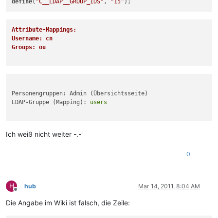
define
(
"C__LDAP__GROUP_IDS"
, 
"15"
Attribute-Mappings:
Username: cn
Groups: ou
Personengruppen: Admin (Übersichtsseite)

LDAP-Gruppe (Mapping): 
users
Ich weiß nicht weiter -.-'
0
H
hub
Mar 14, 2011, 8:04 AM
Offline
Die Angabe im Wiki ist falsch, die Zeile: