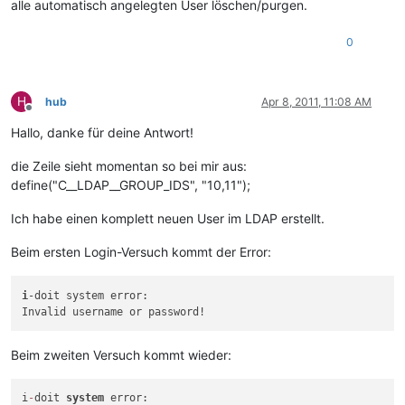
alle automatisch angelegten User löschen/purgen.
0
H
hub
Apr 8, 2011, 11:08 AM
Offline
Hallo, danke für deine Antwort!
die Zeile sieht momentan so bei mir aus:
define("C__LDAP__GROUP_IDS", "10,11");
Ich habe einen komplett neuen User im LDAP erstellt.
Beim ersten Login-Versuch kommt der Error:
i
-doit system error:

Beim zweiten Versuch kommt wieder:
i
-
doit 
system
 error:
