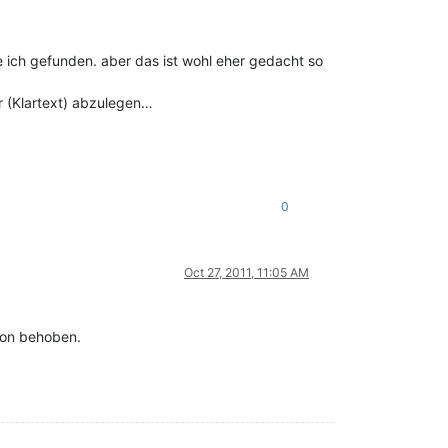
be ich gefunden. aber das ist wohl eher gedacht so
 (Klartext) abzulegen…
0
Oct 27, 2011, 11:05 AM
hon behoben.