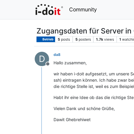
Community
Zugangsdaten für Server i
5
posts
5
posters
1.7k
views
1
watchi
Betrieb
da8
D
Hallo zusammen,
Offline
wir haben i-doit aufgesetzt, um unsere 
ssh) eintragen können. Ich habe zwar bei
die richtige Stelle ist, weil es zum Beispi
Habt ihr eine Idee ob das die richtige Ste
Vielen Dank und schöne Grüße,
Dawit Ghebrehiwet