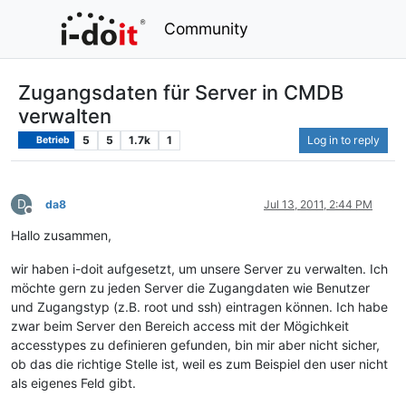
Community
Zugangsdaten für Server in CMDB
verwalten
5
5
1.7k
1
Log in to reply
Betrieb
D
da8
Jul 13, 2011, 2:44 PM
Offline
Hallo zusammen,
wir haben i-doit aufgesetzt, um unsere Server zu verwalten. Ich
möchte gern zu jeden Server die Zugangdaten wie Benutzer
und Zugangstyp (z.B. root und ssh) eintragen können. Ich habe
zwar beim Server den Bereich access mit der Mögichkeit
accesstypes zu definieren gefunden, bin mir aber nicht sicher,
ob das die richtige Stelle ist, weil es zum Beispiel den user nicht
als eigenes Feld gibt.