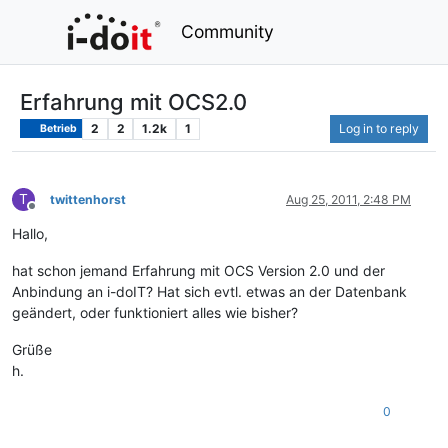
Community
Erfahrung mit OCS2.0
2
2
1.2k
1
Log in to reply
Betrieb
T
twittenhorst
Aug 25, 2011, 2:48 PM
Offline
Hallo,
hat schon jemand Erfahrung mit OCS Version 2.0 und der
Anbindung an i-doIT? Hat sich evtl. etwas an der Datenbank
geändert, oder funktioniert alles wie bisher?
Grüße
h.
0