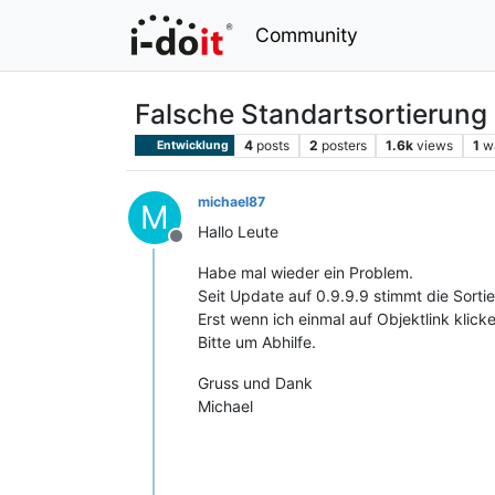
Community
Falsche Standartsortierung
4
posts
2
posters
1.6k
views
1
w
Entwicklung
michael87
M
Hallo Leute
Offline
Habe mal wieder ein Problem.
Seit Update auf 0.9.9.9 stimmt die Sorti
Erst wenn ich einmal auf Objektlink klicke
Bitte um Abhilfe.
Gruss und Dank
Michael