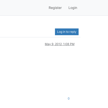
Register
Login
Log in to reply
May 9, 2012, 1:08 PM
0