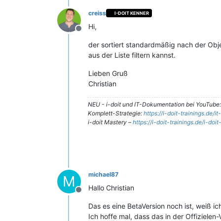
creiss
I-DOIT KENNER
Hi,
Offline
der sortiert standardmäßig nach der Obje
aus der Liste filtern kannst.
Lieben Gruß
Christian
NEU - i-doit und IT-Dokumentation bei YouTube
Komplett-Strategie:
https://i-doit-trainings.de/
i-doit Mastery –
https://i-doit-trainings.de/i-doi
michael87
M
Hallo Christian
Offline
Das es eine BetaVersion noch ist, weiß ic
Ich hoffe mal, dass das in der Offizielen