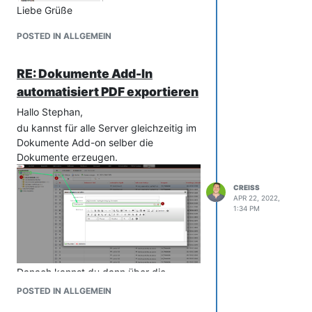
Liebe Grüße
Christian
Christian
POSTED IN ALLGEMEIN
RE: Dokumente Add-In
automatisiert PDF exportieren
Hallo Stephan,
du kannst für alle Server gleichzeitig im
Dokumente Add-on selber die
Dokumente erzeugen.
CREISS
APR 22, 2022,
1:34 PM
Danach kannst du dann über die
Konsole neue Revisionen anlegen
POSTED IN ALLGEMEIN
lassen.