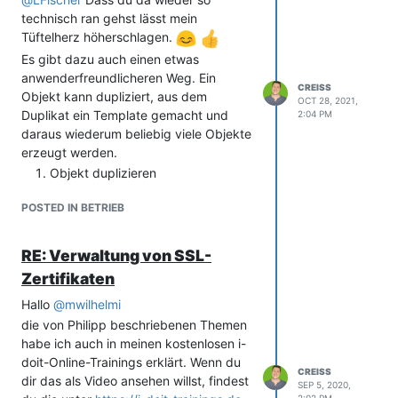
technisch ran gehst lässt mein
Tüftelherz höherschlagen.
Es gibt dazu auch einen etwas
anwenderfreundlicheren Weg. Ein
CREISS
Objekt kann dupliziert, aus dem
OCT 28, 2021,
Duplikat ein Template gemacht und
2:04 PM
daraus wiederum beliebig viele Objekte
erzeugt werden.
Objekt duplizieren
Duplikat bearbeiten und in der
POSTED IN BETRIEB
Kategorie Allgemein den Zustand
auf "Template" ändern
Aus der Objekt-Liste heraus neben
RE: Verwaltung von SSL-
dem Button neu auf den kleinen
Zertifikaten
Haken klicken und "Neues Objekt
aus Template" auswählen
Hallo
@
mwilhelmi
(alternativ über Extras -> CMDB auf
die von Philipp beschriebenen Themen
Templates klicken)
habe ich auch in meinen kostenlosen i-
Namen setzen, Anzahl setzen,
doit-Online-Trainings erklärt. Wenn du
CREISS
Objektzähler konfigurieren
dir das als Video ansehen willst, findest
SEP 5, 2020,
Template auswählen und