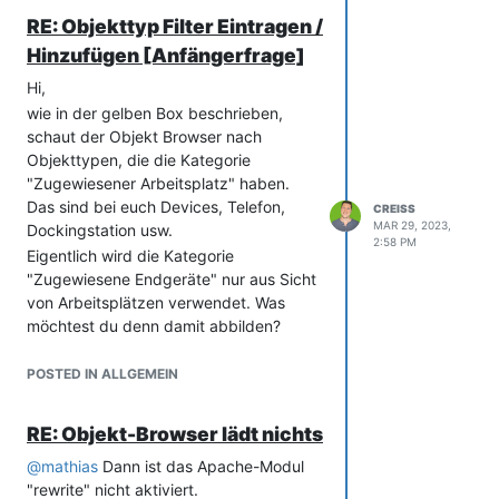
Neue Dokumente über die Konsole
RE: Objekttyp Filter Eintragen /
lassen sich nicht anlegen, weil du dort ja
Hinzufügen [Anfängerfrage]
auf eine eindeutige ID des Dokuments
verweist.
Hi,
Liebe Grüße
wie in der gelben Box beschrieben,
Christian
schaut der Objekt Browser nach
Objekttypen, die die Kategorie
"Zugewiesener Arbeitsplatz" haben.
Das sind bei euch Devices, Telefon,
CREISS
MAR 29, 2023,
Dockingstation usw.
2:58 PM
Eigentlich wird die Kategorie
"Zugewiesene Endgeräte" nur aus Sicht
von Arbeitsplätzen verwendet. Was
möchtest du denn damit abbilden?
Wenn es die direkte Zuordnung zu
Endgeräten ist, würde ich die
POSTED IN ALLGEMEIN
"Zugewiesene Objekte" aus der
spezifischen Kategorie "Person" nutzen.
RE: Objekt-Browser lädt nichts
Die Rückwärtige Kategorie davon wäre
dann die "Kontaktzuweisung". Hängt
@
mathias
Dann ist das Apache-Modul
aber davon ab, was genau abgebildet
"rewrite" nicht aktiviert.