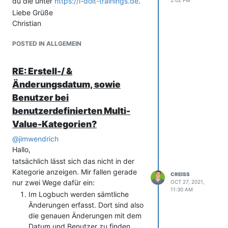
du die unter
https://i-doit-trainings.de
.
2:02 PM
anwenden
Liebe Grüße
Objekte anlegen
Christian
Wesentlich einfacher als unzählig zu
duplizieren.
POSTED IN ALLGEMEIN
Danach dann über die Listeneditierung
die Details individualisieren.
RE: Erstell-/ &
Liebe Grüße
Änderungsdatum, sowie
Christian
Benutzer bei
benutzerdefinierten Multi-
Value-Kategorien?
@
jimwendrich
Hallo,
tatsächlich lässt sich das nicht in der
Kategorie anzeigen. Mir fallen gerade
CREISS
nur zwei Wege dafür ein:
OCT 27, 2021,
11:30 AM
Im Logbuch werden sämtliche
Änderungen erfasst. Dort sind also
die genauen Änderungen mit dem
Datum und Benutzer zu finden.