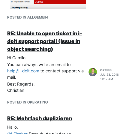
POSTED IN ALLGEMEIN
Dort kannst du dann duplizieren.
Liebe Grüße
RE: Unable to open ticket in i-
Christian
doit support portal! (Issue in
object searching)
Hi Camilo,
You can always write an email to
help@i-doit.com
to contact support via
CREISS
JUL 23, 2018,
mail.
11:12 AM
Best Regards,
Christian
POSTED IN OPERATING
RE: Mehrfach duplizieren
Hallo,
@
LFischer
Dass du da wieder so