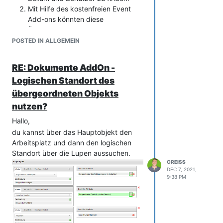
Mit Hilfe des kostenfreien Event
Add-ons könnten diese
Änderungen erfasst und in ein
separates Log-File auf dem
POSTED IN ALLGEMEIN
System oder sogar -mit Nutzung
der API- zurück in die Felder in der
RE: Dokumente AddOn -
benutzerdefinierten Kategorie
Logischen Standort des
geschrieben werden. Bei der
übergeordneten Objekts
Kategorie kannst du für das
Attribut sogar konfigurieren, dass
nutzen?
es nur über die API und den Import
Hallo,
verändert werden darf:
du kannst über das Hauptobjekt den
Arbeitsplatz und dann den logischen
Standort über die Lupen aussuchen.
CREISS
DEC 7, 2021,
9:38 PM
Letzteres bedarf natürlich ein wenig
Entwicklungsaufwand, würde es aber
genau so darstellen, wie ihr es
anscheinend braucht.
Liebe Grüße