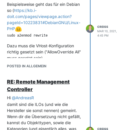
werden soll und was ihr sonst noch
Beispielsweise geht das für ein Debian
nutzt.
so (
https://kb.i-
Kannst mit dieser und anderen Fragen
doit.com/pages/viewpage.action?
auch gerne in die Open i-doit Mastery
pageId=10223831#DebianGNU/Linux-
CREISS
kommen. Das ist ein Live-Webinar, wo
PHP
MAR 10, 2021,
es nur um die Beantwortung von Fragen
4:45 PM
rund um i-doit geht. Hier kannst du dich
Dazu muss die VHost-Konfiguration
anmelden:
richtig gesetzt sein ("AllowOverride All"
https://us06web.zoom.us/webinar/regis
muss gesetzt sein).
ter/WN_-Az4odxLRN-8L1qsD0v73Q
Beispiel:
Liebe Grüße
POSTED IN ALLGEMEIN
<VirtualHost *:80>

Christian
        ServerAdmin i-doit@example.net

RE: Remote Management
        DocumentRoot /var/www/html/

Controller
        <Directory /var/www/html/>

                AllowOverride All

Hi
@
AndreasR
                Require all granted

damit sind die ILOs (und wie die
        </Directory>

Hersteller sie sonst nennen) gemeint.
Wenn dir die Übersetzung nicht gefällt,
        LogLevel warn

kannst du Objekttypen, sowie die
        ErrorLog ${APACHE_LOG_DIR}/error.log

        CustomLog ${APACHE_LOG_DIR}/access.log combined

Kateogrien (und eigentlich alles, was
CREISS