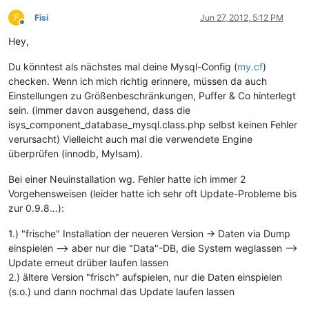
F
Fisi
Jun 27, 2012, 5:12 PM
Offline
Hey,
Du könntest als nächstes mal deine Mysql-Config (
my.cf
)
checken. Wenn ich mich richtig erinnere, müssen da auch
Einstellungen zu Größenbeschränkungen, Puffer & Co hinterlegt
sein. (immer davon ausgehend, dass die
isys_component_database_mysql.class.php selbst keinen Fehler
verursacht) Vielleicht auch mal die verwendete Engine
überprüfen (innodb, MyIsam).
Bei einer Neuinstallation wg. Fehler hatte ich immer 2
Vorgehensweisen (leider hatte ich sehr oft Update-Probleme bis
zur 0.9.8…):
1.) "frische" Installation der neueren Version -> Daten via Dump
einspielen --> aber nur die "Data"-DB, die System weglassen -->
Update erneut drüber laufen lassen
2.) ältere Version "frisch" aufspielen, nur die Daten einspielen
(s.o.) und dann nochmal das Update laufen lassen