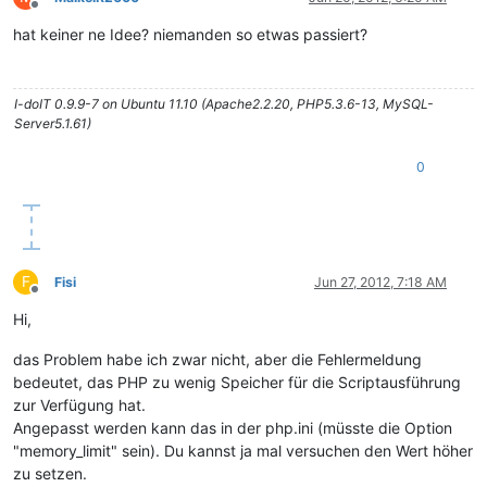
Offline
hat keiner ne Idee? niemanden so etwas passiert?
I-doIT 0.9.9-7 on Ubuntu 11.10 (Apache2.2.20, PHP5.3.6-13, MySQL-
Server5.1.61)
0
F
Fisi
Jun 27, 2012, 7:18 AM
Offline
Hi,
das Problem habe ich zwar nicht, aber die Fehlermeldung
bedeutet, das PHP zu wenig Speicher für die Scriptausführung
zur Verfügung hat.
Angepasst werden kann das in der php.ini (müsste die Option
"memory_limit" sein). Du kannst ja mal versuchen den Wert höher
zu setzen.