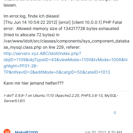
lassen.
Im error.log, finde ich dieses!
[Thu Jun 14 10:54:22 2012] [error] [client 10.0.0.1] PHP Fatal
error: Allowed memory size of 134217728 bytes exhausted
(tried to allocate 72 bytes) in
/var/www/idoit/src/classes/components/isys_component_databa
se_mysql.class.php on line 229, referer:
http://serverx.xyz.ABC/idoit/index.php?
objID=1109&objTypeID=43&viewMode=1100&tvMode=1006&hi
ghlight=PF01-28-
TP&mNavID=2&editMode=0&catgID=50&cateID=1013
Kann mir hier jemand helfen???
I-doIT 0.9.9-7 on Ubuntu 11.10 (Apache2.2.20, PHP5.3.6-13, MySQL-
Server5.1.61)
0
M
MaikelR2000
Jun 20, 2012, 6:20 AM