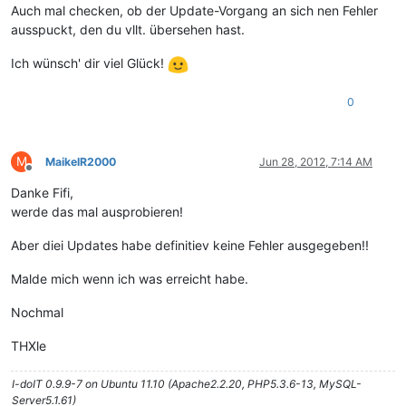
Auch mal checken, ob der Update-Vorgang an sich nen Fehler
ausspuckt, den du vllt. übersehen hast.
Ich wünsch' dir viel Glück!
0
M
MaikelR2000
Jun 28, 2012, 7:14 AM
Offline
Danke Fifi,
werde das mal ausprobieren!
Aber diei Updates habe definitiev keine Fehler ausgegeben!!
Malde mich wenn ich was erreicht habe.
Nochmal
THXle
I-doIT 0.9.9-7 on Ubuntu 11.10 (Apache2.2.20, PHP5.3.6-13, MySQL-
Server5.1.61)