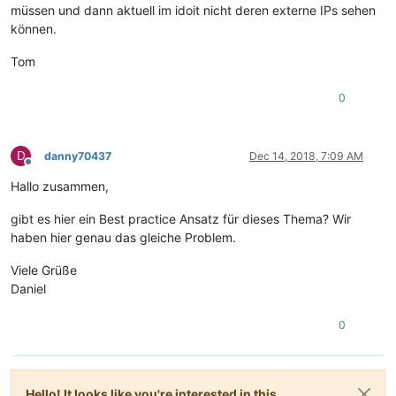
müssen und dann aktuell im idoit nicht deren externe IPs sehen
können.
Tom
0
D
danny70437
Dec 14, 2018, 7:09 AM
Offline
Hallo zusammen,
gibt es hier ein Best practice Ansatz für dieses Thema? Wir
haben hier genau das gleiche Problem.
Viele Grüße
Daniel
0
Hello! It looks like you're interested in this