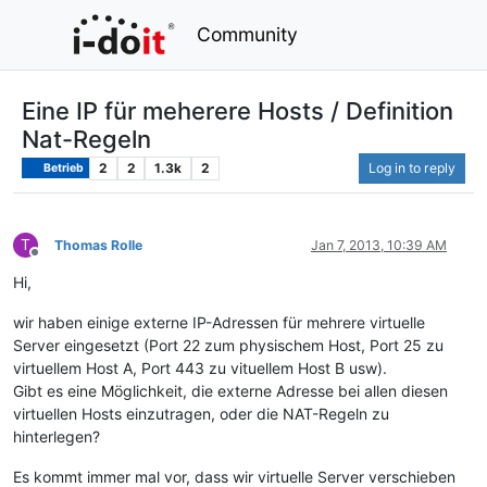
Community
Eine IP für meherere Hosts / Definition
Nat-Regeln
2
2
1.3k
2
Log in to reply
Betrieb
T
Thomas Rolle
Jan 7, 2013, 10:39 AM
Offline
Hi,
wir haben einige externe IP-Adressen für mehrere virtuelle
Server eingesetzt (Port 22 zum physischem Host, Port 25 zu
virtuellem Host A, Port 443 zu vituellem Host B usw).
Gibt es eine Möglichkeit, die externe Adresse bei allen diesen
virtuellen Hosts einzutragen, oder die NAT-Regeln zu
hinterlegen?
Es kommt immer mal vor, dass wir virtuelle Server verschieben