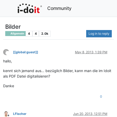
Community
Bilder
4
4
2.0k
Log in to reply
Allgemein
?
[[global:guest]]
May 8, 2013, 1:39 PM
This user is from outside of this forum
hallo,
kennt sich jemand aus… bezüglich Bilder, kann man die im Idoit
als PDF Datei digitalisieren?
Danke
0
LFischer
Jun 20, 2013, 12:51 PM