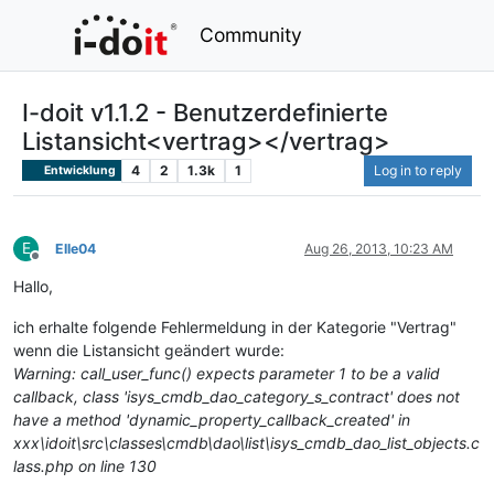
Community
I-doit v1.1.2 - Benutzerdefinierte
Listansicht<vertrag></vertrag>
4
2
1.3k
1
Log in to reply
Entwicklung
E
Elle04
Aug 26, 2013, 10:23 AM
Offline
Hallo,
ich erhalte folgende Fehlermeldung in der Kategorie "Vertrag"
wenn die Listansicht geändert wurde:
Warning: call_user_func() expects parameter 1 to be a valid
callback, class 'isys_cmdb_dao_category_s_contract' does not
have a method 'dynamic_property_callback_created' in
xxx\idoit\src\classes\cmdb\dao\list\isys_cmdb_dao_list_objects.c
lass.php on line 130