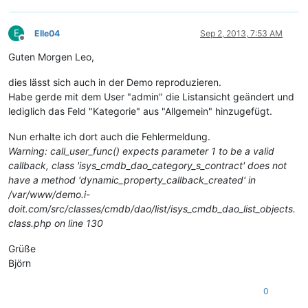
E
Elle04
Sep 2, 2013, 7:53 AM
Offline
Guten Morgen Leo,
dies lässt sich auch in der Demo reproduzieren.
Habe gerde mit dem User "admin" die Listansicht geändert und
lediglich das Feld "Kategorie" aus "Allgemein" hinzugefügt.
Nun erhalte ich dort auch die Fehlermeldung.
Warning: call_user_func() expects parameter 1 to be a valid
callback, class 'isys_cmdb_dao_category_s_contract' does not
have a method 'dynamic_property_callback_created' in
/var/www/demo.i-
doit.com/src/classes/cmdb/dao/list/isys_cmdb_dao_list_objects.
class.php on line 130
Grüße
Björn
0