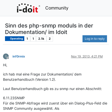
Community
Sinn des php-snmp moduls in der
Dokumentation/ im Idoit
1
1
2.1k
2
Log in to reply
Operating
I
inf0rmix
Nov 19, 2013, 4:21 PM
Offline
Hi,
ich hab mal eine Frage zur Dokumentation/ dem
Benutzerhandbuch (Version 1.2).
Laut Benutzerhandbuch gib es zu snmp nur einen Abschnitt:
6.11.23SNMP
Für die SNMP-Abfrage wird zuerst über ein Dialog-Plus-Feld die
SNMP Community ausgewählt. Als