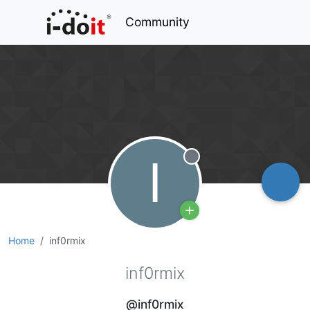
Community
I
Offline
Home
inf0rmix
inf0rmix
@inf0rmix