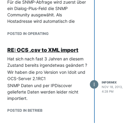
Für die SNMP-Abfrage wird zuerst über
ein Dialog-Plus-Feld die SNMP
Community ausgewählt. Als
Hostadresse wird automatisch die
primäre Hostadresse aus der Kategorie
Hostadresse verwendet.
POSTED IN OPERATING
Die OID's, die zur eindeutigen
Identifizierung benötigt werden, sind im
RE: OCS .csv to XML import
Folgenden durch den Button
Hat sich nach fast 3 Jahren an diesem
"Hinzufügen" erweiterbar und
Zustand bereits irgendetwas geändert ?
benötigen für die Eintragung einen Feld
Titel und die OID selber. In der
Wir haben die pro Version von Idoit und
Beschreibung können anschließend
OCS-Server 2.1RC1
INF0RMIX
I
eigene Notizen abgelegt werden.
SNMP Daten und per IPDiscover
NOV 18, 2013,
Hinweis: Bitte beachten Sie, dass für die
gelieferte Daten werden leider nicht
4:28 PM
Benutzung der SNMP-Kategorie das
importiert.
PHP-SNMP
Modul installiert sein muss.
POSTED IN BETRIEB
Informationen dazu finden Sie unter:
http://php.net/snmp
Leider wird aus diesem Abschnitt nicht