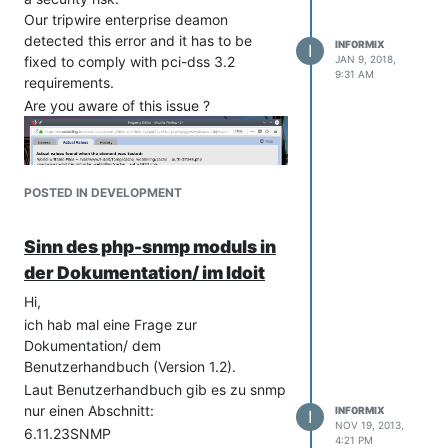
Our tripwire enterprise deamon
detected this error and it has to be
INF0RMIX
I
fixed to comply with pci-dss 3.2
JAN 9, 2018,
9:31 AM
requirements.
Are you aware of this issue ?
POSTED IN DEVELOPMENT
Sinn des php-snmp moduls in
der Dokumentation/ im Idoit
Hi,
ich hab mal eine Frage zur
Dokumentation/ dem
Benutzerhandbuch (Version 1.2).
Laut Benutzerhandbuch gib es zu snmp
nur einen Abschnitt:
INF0RMIX
I
NOV 19, 2013,
6.11.23SNMP
4:21 PM