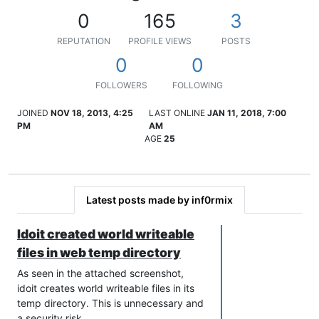
0
165
3
REPUTATION
PROFILE VIEWS
POSTS
0
0
FOLLOWERS
FOLLOWING
JOINED
NOV 18, 2013, 4:25
LAST ONLINE
JAN 11, 2018, 7:00
PM
AM
AGE
25
Latest posts made by inf0rmix
Idoit created world writeable
files in web temp directory
As seen in the attached screenshot,
idoit creates world writeable files in its
temp directory. This is unnecessary and
a security risk.