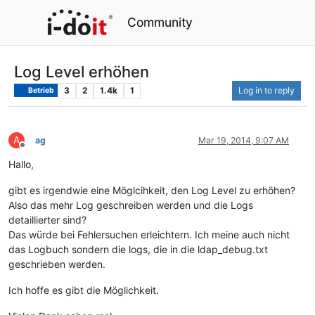
Community
Log Level erhöhen
3
2
1.4k
1
Log in to reply
Betrieb
A
ag
Mar 19, 2014, 9:07 AM
Offline
Hallo,
gibt es irgendwie eine Möglcihkeit, den Log Level zu erhöhen?
Also das mehr Log geschreiben werden und die Logs
detaillierter sind?
Das würde bei Fehlersuchen erleichtern. Ich meine auch nicht
das Logbuch sondern die logs, die in die ldap_debug.txt
geschrieben werden.
Ich hoffe es gibt die Möglichkeit.