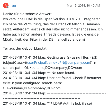
A
ag
Mar 19, 2014, 10:40 AM
Offline
Danke für die schnelle Antwort.
Ich versuche LDAP in die Open Version 0.9.9-7 zu integrieren.
Ich habe die Vermutung, das der Filter sich falsch zusammen
setzt. Außerdem lässt sich der Filter nicht immer anpassen. Ich
habe auch schon andere Threads gelesen. Ist es die einzige
Möglichkeit, den Filter in der DB manuell zu ändern?
Teil aus der debug_ldap.txt
2014-03-19 10:41:34 ldap: Getting user(s) using filter: (&(&
(objectClass=)(
userPricipalName=uPN@company.com
)) in
search-path: OU=ouname,DC=company,DC=com
2014-03-19 10:41:34 ldap: ** No user found.
2014-03-19 10:41:34 ldap: User not found. Check if benutzer
exist in your configured search-path:
OU=ouname,DC=company,DC=com
2014-03-19 10:41:34 ldap: –---------------------------------------
-----------------------------------------------------
2014-03-19 10:41:34 ldap: *** LDAP Auth failed. (false)