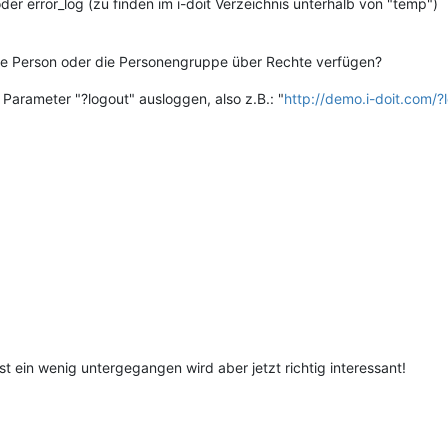
r error_log (zu finden im i-doit Verzeichnis unterhalb von "temp")
gte Person oder die Personengruppe über Rechte verfügen?
Parameter "?logout" ausloggen, also z.B.: "
http://demo.i-doit.com/?
t ein wenig untergegangen wird aber jetzt richtig interessant!