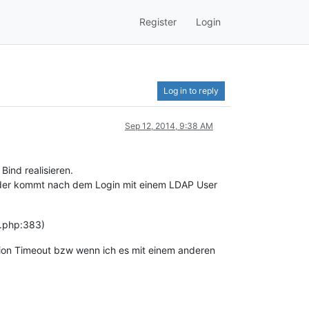
Register
Login
Log in to reply
Sep 12, 2014, 9:38 AM
ind realisieren.
leider kommt nach dem Login mit einem LDAP User
s.php:383)
ion Timeout bzw wenn ich es mit einem anderen