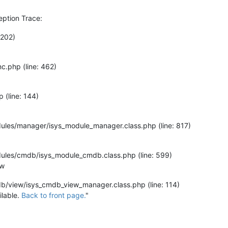
ption Trace:
 202)
nc.php (line: 462)
p (line: 144)
odules/manager/isys_module_manager.class.php (line: 817)
odules/cmdb/isys_module_cmdb.class.php (line: 599)
ew
mdb/view/isys_cmdb_view_manager.class.php (line: 114)
ilable.
Back to front page.
"