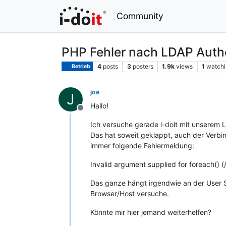
Community
PHP Fehler nach LDAP Authe
4
posts
3
posters
1.9k
views
1
watchi
Betrieb
joe
J
Hallo!
Offline
Ich versuche gerade i-doit mit unserem
Das hat soweit geklappt, auch der Verbi
immer folgende Fehlermeldung:
Invalid argument supplied for foreach(
Das ganze hängt irgendwie an der User 
Browser/Host versuche.
Könnte mir hier jemand weiterhelfen?