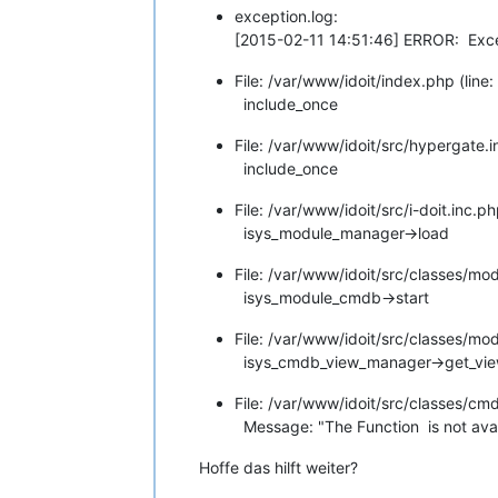
exception.log:
[2015-02-11 14:51:46] ERROR: Exce
File: /var/www/idoit/index.php (line:
include_once
File: /var/www/idoit/src/hypergate.i
include_once
File: /var/www/idoit/src/i-doit.inc.ph
isys_module_manager->load
File: /var/www/idoit/src/classes/m
isys_module_cmdb->start
File: /var/www/idoit/src/classes/m
isys_cmdb_view_manager->get_vi
File: /var/www/idoit/src/classes/c
Message: "The Function is not ava
Hoffe das hilft weiter?