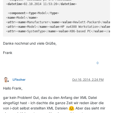
<
datetime
>
02.10.2014 11:53:20
</
datetime
>
<
component
>
<
type
>
Model
</
type
>
<
name
>
Model
</
name
>
<
attr
>
<
name
>
Manufacturer
</
name
>
<
value
>
Hewlett-Packard
</
value
<
attr
>
<
name
>
Model
</
name
>
<
value
>
HP xw4300 Workstation
</
value
>
<
attr
>
<
name
>
SystemType
</
name
>
<
value
>
X86-based PC
</
value
>
</
at
Danke nochmal und viele Grüße,
Frank
0
LFischer
Oct 16, 2014, 2:24 PM
Offline
Hallo Frank,
gar kein Problem! Gut, das du den Anfang der XML Datei
eingefügt hast - ich dachte die ganze Zeit wir reden über die
von i-doit selbst erstellten XML Dateien
Aber das sieht mir