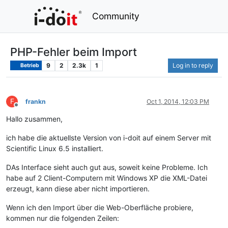
Community
PHP-Fehler beim Import
9
2
2.3k
1
Log in to reply
Betrieb
F
frankn
Oct 1, 2014, 12:03 PM
Offline
Hallo zusammen,
ich habe die aktuellste Version von i-doit auf einem Server mit
Scientific Linux 6.5 installiert.
DAs Interface sieht auch gut aus, soweit keine Probleme. Ich
habe auf 2 Client-Computern mit Windows XP die XML-Datei
erzeugt, kann diese aber nicht importieren.
Wenn ich den Import über die Web-Oberfläche probiere,
kommen nur die folgenden Zeilen: