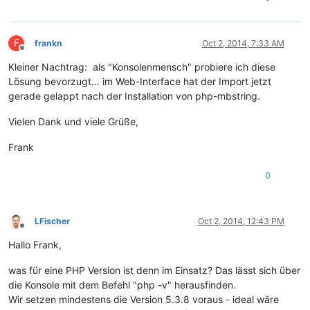
F
frankn
Oct 2, 2014, 7:33 AM
Offline
Kleiner Nachtrag: als "Konsolenmensch" probiere ich diese
Lösung bevorzugt… im Web-Interface hat der Import jetzt
gerade gelappt nach der Installation von php-mbstring.
Vielen Dank und viele Grüße,
Frank
0
LFischer
Oct 2, 2014, 12:43 PM
Offline
Hallo Frank,
was für eine PHP Version ist denn im Einsatz? Das lässt sich über
die Konsole mit dem Befehl "php -v" herausfinden.
Wir setzen mindestens die Version 5.3.8 voraus - ideal wäre