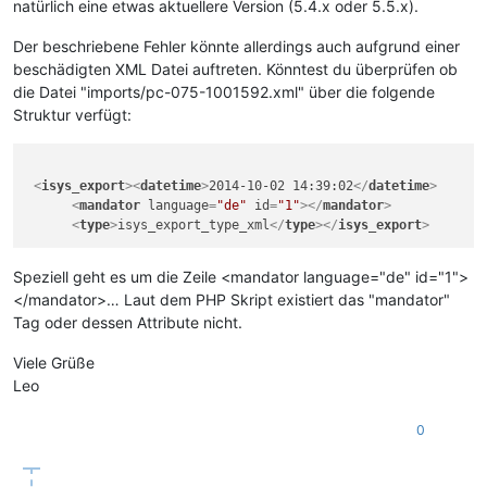
natürlich eine etwas aktuellere Version (5.4.x oder 5.5.x).
Der beschriebene Fehler könnte allerdings auch aufgrund einer
beschädigten XML Datei auftreten. Könntest du überprüfen ob
die Datei "imports/pc-075-1001592.xml" über die folgende
Struktur verfügt:
<
isys_export
>
<
datetime
>
2014-10-02 14:39:02
</
datetime
>
<
mandator
language
=
"de"
id
=
"1"
>
</
mandator
>
<
type
>
isys_export_type_xml
</
type
>
</
isys_export
>
Speziell geht es um die Zeile <mandator language="de" id="1">
</mandator>… Laut dem PHP Skript existiert das "mandator"
Tag oder dessen Attribute nicht.
Viele Grüße
Leo
0