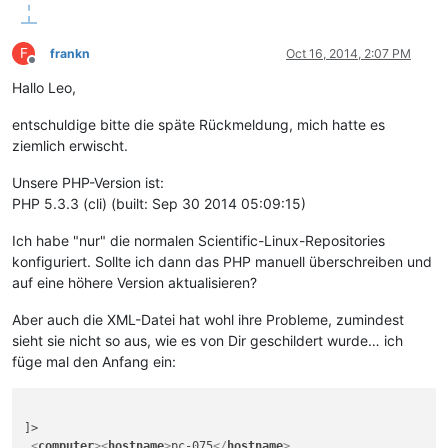
F
frankn
Oct 16, 2014, 2:07 PM
Offline
Hallo Leo,
entschuldige bitte die späte Rückmeldung, mich hatte es
ziemlich erwischt.
Unsere PHP-Version ist:
PHP 5.3.3 (cli) (built: Sep 30 2014 05:09:15)
Ich habe "nur" die normalen Scientific-Linux-Repositories
konfiguriert. Sollte ich dann das PHP manuell überschreiben und
auf eine höhere Version aktualisieren?
Aber auch die XML-Datei hat wohl ihre Probleme, zumindest
sieht sie nicht so aus, wie es von Dir geschildert wurde… ich
füge mal den Anfang ein:
]>

<
computer
>
<
hostname
>
pc-075
</
hostname
>