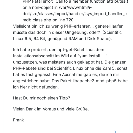
PHP Fatal error: Call to a member function attributes()
on a non-object in /var/www/html/i-
doit/src/classes/import/handler/isys_import_handler_c
mdb.class.php on line 720
Vielleicht bin ich zu wenig PHP-erfahren… generell laufen
müsste das doch in dieser Umgebung, oder? (Scientific
Linux 6.5, 64 Bit, genügend RAM und Disk Space).
Ich habe probiert, den apt-get-Befehl aus dem
Installationsabschnitt im Wiki auf "yum install ... "
umzusetzen, was meistens auch geklappt hat. Die ganzen
PHP-Pakete sind bei Scientific Linux ohne die Zahl 5, sonst
hat es fast gepasst. Eine Ausnahme gab es, die ich mir
angestrichen habe: Das Paket libapache2-mod-php5 habe
ich hier nicht gefunden.
Hast Du mir noch einen Tipp?
Vielen Dank im Voraus und viele Grüße,
Frank
0