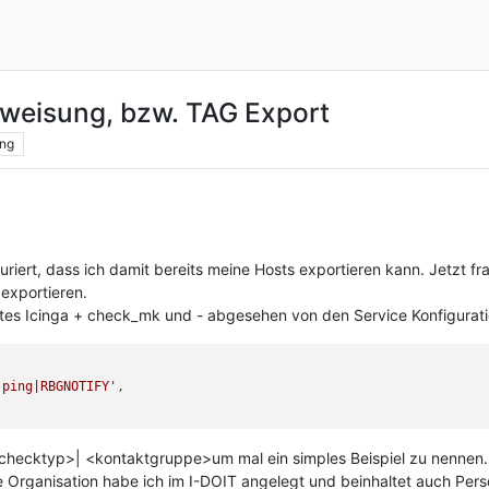
eisung, bzw. TAG Export
ng
iert, dass ich damit bereits meine Hosts exportieren kann. Jetzt fra
exportieren.
rtes Icinga + check_mk und - abgesehen von den Service Konfigurati
|ping|RBGNOTIFY'
,

cktyp>| <kontaktgruppe>um mal ein simples Beispiel zu nennen. V
 Organisation habe ich im I-DOIT angelegt und beinhaltet auch Per