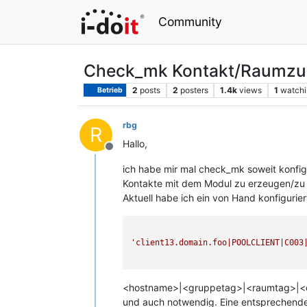
Community
Check_mk Kontakt/Raumzuw
2
posts
2
posters
1.4k
views
1
watchi
Betrieb
rbg
R
Hallo,
Offline
ich habe mir mal check_mk soweit konfigur
Kontakte mit dem Modul zu erzeugen/zu 
Aktuell habe ich ein von Hand konfigurie
'client13.domain.foo|POOLCLIENT|C003
<hostname>|<gruppetag>|<raumtag>|<che
und auch notwendig. Eine entsprechende