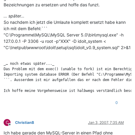
Bezeichnungen zu ersetzen und hoffe das funzt.
… später...
So nachdem ich jetzt die Umlaute komplett ersetzt habe kann
ich mit dem Befehl:```
"C:\Programme\MySQL\MySQL Server 5.0\bin\mysql.exe" -h
127.0.0.1 -P 3306 -u root -p"XXX" -D idoit_system <
"C:\Inetpub\wwwroot\idoit\setup\sql\idoit_v0.9_system.sql" 2>&1
_… noch etwas später..._

Das Problem mit dem exec() (unable to fork) ist ein Berechtigu
Importing system database ERROR (Der Befehl "C:\Programme\MySQ
```. Ausserdem ist mir aufgefallen das er nach dem Fehler die 
Ich hoffe meine Vorgehensweise ist halbwegs verständlich besch
0
C
ChristianB
Jan 3, 2007, 7:35 AM
Offline
Ich habe gerade den MySQL-Server in einen Pfad ohne