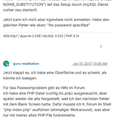
NGINE_SUBSTITUTION") lief das Setup durch (mySQL Dienst
vorher neu starten!).
Jetzt kann ich mich aber irgendwie nicht anmelden. Habe den
gleichen Fehler wie oben: "No password specified"
W2k3Sp1 | Apache 2.058 | MySQL 5.022 | PHP 5.14
0
G
guru-meditation
Jan 10, 2007, 10:58 AM
Offline
Jetzt klappt es, ich habe eine Oberfläche und es scheint, als
könnte ich loslegen.
Für das Passwortproblem gibt es Hilfe im Forum.
Ich habe eine PHP-Datei (config.inc.php) ausgetauscht, aber
später wieder die alte hergestellt, weil ich den nächsten Fehler
mit dem Blank Screen hatte. Dafür musste ich lt. Forum im Shell
"php index.php" ausführen (einmaliger Workaround), was aber
nur mit meiner alten PHP-File funktionierte.