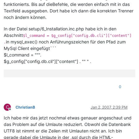
funktionierts. Bis auf dieBefehle, die werden einfach mit in das
Textfeld ausgegeben. Dort habe ich dann die korrekten Trenner
noch ändern können.
In der Datei setup/6_Installation.inc.php habe ich in den
Abschnitt
$l_command = $g_config["config.db.cli"]["content"]
in mysql_exec() noch Anführungszeichen für den Pfad zum
.
MySql Client eingefügt```
$l_command = """.
$g_config["config.db.cli"]["content"] . "" " .
0
C
ChristianB
Jan 2, 2007, 2:39 PM
Offline
Ich habe mir das jetzt nochmal etwas genauer angeschaut und
das Problem auf die Umlaute reduziert. Obwohl die Datenbank
UTF8 ist nimmt er die Zeilen mit Umlauten nicht an. Ich bin
gerade dabei die Umlaute in der .sql durch die HTML-