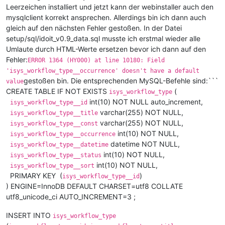
Leerzeichen installiert und jetzt kann der webinstaller auch den
mysqlclient korrekt ansprechen. Allerdings bin ich dann auch
gleich auf den nächsten Fehler gestoßen. In der Datei
setup/sql/idoit_v0.9_data.sql musste ich erstmal wieder alle
Umlaute durch HTML-Werte ersetzen bevor ich dann auf den
Fehler:
ERROR 1364 (HY000) at line 10180: Field
'isys_workflow_type__occurrence' doesn't have a default
gestoßen bin. Die entsprechenden MySQL-Befehle sind:```
value
CREATE TABLE IF NOT EXISTS
(
isys_workflow_type
int(10) NOT NULL auto_increment,
isys_workflow_type__id
varchar(255) NOT NULL,
isys_workflow_type__title
varchar(255) NOT NULL,
isys_workflow_type__const
int(10) NOT NULL,
isys_workflow_type__occurrence
datetime NOT NULL,
isys_workflow_type__datetime
int(10) NOT NULL,
isys_workflow_type__status
int(10) NOT NULL,
isys_workflow_type__sort
PRIMARY KEY (
)
isys_workflow_type__id
) ENGINE=InnoDB DEFAULT CHARSET=utf8 COLLATE
utf8_unicode_ci AUTO_INCREMENT=3 ;
INSERT INTO
isys_workflow_type