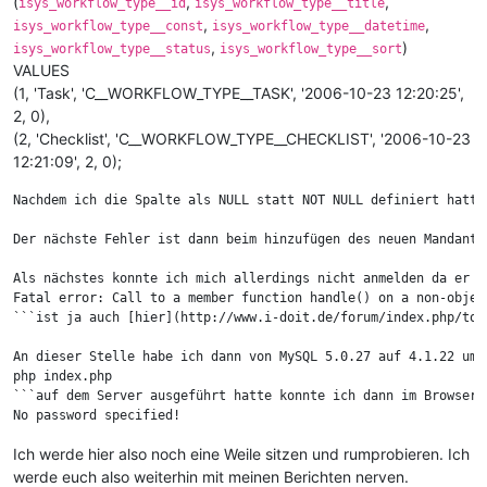
(
,
,
isys_workflow_type__id
isys_workflow_type__title
,
,
isys_workflow_type__const
isys_workflow_type__datetime
,
)
isys_workflow_type__status
isys_workflow_type__sort
VALUES
(1, 'Task', 'C__WORKFLOW_TYPE__TASK', '2006-10-23 12:20:25',
2, 0),
(2, 'Checklist', 'C__WORKFLOW_TYPE__CHECKLIST', '2006-10-23
12:21:09', 2, 0);
Nachdem ich die Spalte als NULL statt NOT NULL definiert hatte
Der nächste Fehler ist dann beim hinzufügen des neuen Mandante
Als nächstes konnte ich mich allerdings nicht anmelden da er w
Fatal error: Call to a member function handle() on a non-objec
```ist ja auch [hier](http://www.i-doit.de/forum/index.php/top
An dieser Stelle habe ich dann von MySQL 5.0.27 auf 4.1.22 umg
php index.php

```auf dem Server ausgeführt hatte konnte ich dann im Browser 
Ich werde hier also noch eine Weile sitzen und rumprobieren. Ich
werde euch also weiterhin mit meinen Berichten nerven.