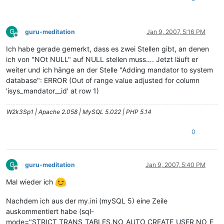
G
guru-meditation
Jan 9, 2007, 5:16 PM
Offline
Ich habe gerade gemerkt, dass es zwei Stellen gibt, an denen
ich von "NOt NULL" auf NULL stellen muss…. Jetzt läuft er
weiter und ich hänge an der Stelle "Adding mandator to system
database": ERROR (Out of range value adjusted for column
'isys_mandator__id' at row 1)
W2k3Sp1 | Apache 2.058 | MySQL 5.022 | PHP 5.14
0
G
guru-meditation
Jan 9, 2007, 5:40 PM
Offline
Mal wieder ich
Nachdem ich aus der my.ini (mySQL 5) eine Zeile
auskommentiert habe (sql-
mode="STRICT_TRANS_TABLES,NO_AUTO_CREATE_USER,NO_E