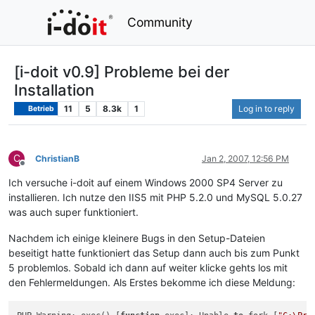
Community
[i-doit v0.9] Probleme bei der
Installation
11
5
8.3k
1
Log in to reply
Betrieb
C
ChristianB
Jan 2, 2007, 12:56 PM
Offline
Ich versuche i-doit auf einem Windows 2000 SP4 Server zu
installieren. Ich nutze den IIS5 mit PHP 5.2.0 und MySQL 5.0.27
was auch super funktioniert.
Nachdem ich einige kleinere Bugs in den Setup-Dateien
beseitigt hatte funktioniert das Setup dann auch bis zum Punkt
5 problemlos. Sobald ich dann auf weiter klicke gehts los mit
den Fehlermeldungen. Als Erstes bekomme ich diese Meldung: