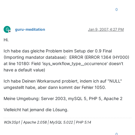
0
G
guru-meditation
Jan 9, 2007, 4:27 PM
Offline
Hi.
Ich habe das gleiche Problem beim Setup der 0.9 Final
(Importing mandator database): ERROR (ERROR 1364 (HY000)
at line 10180: Field 'isys_workflow_type__occurrence' doesn't
have a default value)
Ich habe Deinen Workaround probiert, indem ich auf "NULL"
umgestellt habe, aber dann kommt der Fehler 1050.
Meine Umgebung: Server 2003, mySQL 5, PHP 5, Apache 2
Vielleicht hat jemand die Lösung.
W2k3Sp1 | Apache 2.058 | MySQL 5.022 | PHP 5.14
0