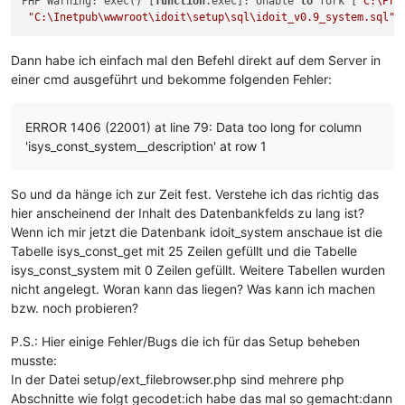
PHP Warning: exec() [
function
.exec]: Unable 
to
 fork [
"C:\Pro
"C:\Inetpub\wwwroot\idoit\setup\sql\idoit_v0.9_system.sql"
Dann habe ich einfach mal den Befehl direkt auf dem Server in
einer cmd ausgeführt und bekomme folgenden Fehler:
ERROR 1406 (22001) at line 79: Data too long for column
'isys_const_system__description' at row 1
So und da hänge ich zur Zeit fest. Verstehe ich das richtig das
hier anscheinend der Inhalt des Datenbankfelds zu lang ist?
Wenn ich mir jetzt die Datenbank idoit_system anschaue ist die
Tabelle isys_const_get mit 25 Zeilen gefüllt und die Tabelle
isys_const_system mit 0 Zeilen gefüllt. Weitere Tabellen wurden
nicht angelegt. Woran kann das liegen? Was kann ich machen
bzw. noch probieren?
P.S.: Hier einige Fehler/Bugs die ich für das Setup beheben
musste:
In der Datei setup/ext_filebrowser.php sind mehrere php
Abschnitte wie folgt gecodet:ich habe das mal so gemacht:dann