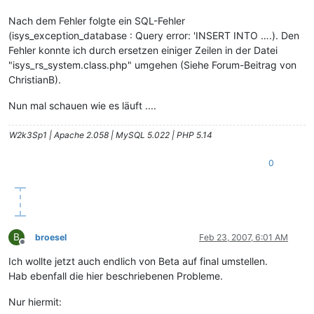
Nach dem Fehler folgte ein SQL-Fehler
(isys_exception_database : Query error: 'INSERT INTO ….). Den
Fehler konnte ich durch ersetzen einiger Zeilen in der Datei
"isys_rs_system.class.php" umgehen (Siehe Forum-Beitrag von
ChristianB).
Nun mal schauen wie es läuft ....
W2k3Sp1 | Apache 2.058 | MySQL 5.022 | PHP 5.14
0
B
broesel
Feb 23, 2007, 6:01 AM
Offline
Ich wollte jetzt auch endlich von Beta auf final umstellen.
Hab ebenfall die hier beschriebenen Probleme.
Nur hiermit: