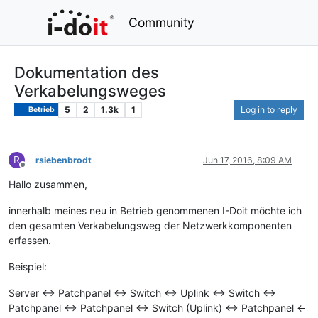
Community
Dokumentation des
Verkabelungsweges
5
2
1.3k
1
Log in to reply
Betrieb
R
rsiebenbrodt
Jun 17, 2016, 8:09 AM
Offline
Hallo zusammen,
innerhalb meines neu in Betrieb genommenen I-Doit möchte ich
den gesamten Verkabelungsweg der Netzwerkkomponenten
erfassen.
Beispiel:
Server <-> Patchpanel <-> Switch <-> Uplink <-> Switch <->
Patchpanel <-> Patchpanel <-> Switch (Uplink) <-> Patchpanel <-