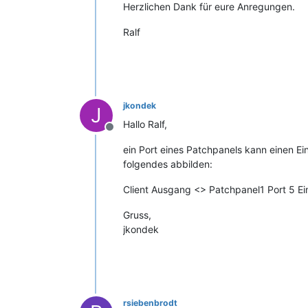
Herzlichen Dank für eure Anregungen.
Ralf
jkondek
J
Hallo Ralf,
Offline
ein Port eines Patchpanels kann einen E
folgendes abbilden:
Client Ausgang <> Patchpanel1 Port 5 E
Gruss,
jkondek
rsiebenbrodt