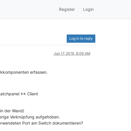
Register
Login
Log in to reply
Jun 17, 2016, 8:09 AM
rkkomponenten erfassen.
atchpanel <-> Client
 in der Wand)
rherige Verknüpfung aufgehoben.
verwendeten Port am Switch dokumentieren?