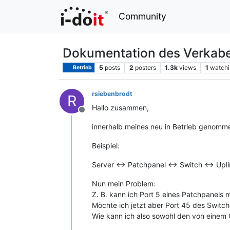
Community
Dokumentation des Verkab
5
posts
2
posters
1.3k
views
1
watchi
Betrieb
rsiebenbrodt
R
Hallo zusammen,
Offline
innerhalb meines neu in Betrieb genom
Beispiel:
Server <-> Patchpanel <-> Switch <-> Upli
Nun mein Problem:
Z. B. kann ich Port 5 eines Patchpanels
Möchte ich jetzt aber Port 45 des Switc
Wie kann ich also sowohl den von einem