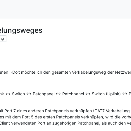
elungsweges
ng
menen I-Doit möchte ich den gesamten Verkabelungsweg der Netzwe
nk <-> Switch <-> Patchpanel <-> Patchpanel <-> Switch (Uplink) <-> P
 mit Port 7 eines anderen Patchpanels verknüpfen (CAT7 Verkabelung
hes mit dem Port 5 des ersten Patchpanels verknüpfen, wird die vo
 Client verwendeten Port an zugehörigen Patchpanel, als auch den 