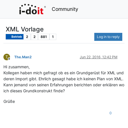
Community
XML Vorlage
2
2
881
1
Log in to reply
Betrieb
T
The.Man2
Jun 22, 2016, 12:42 PM
Offline
Hi zusammen,
Kollegen haben mich gefragt ob es ein Grundgerüst für XML und
deren Import gibt. Ehrlich gesagt habe ich keinen Plan von XML.
Kann jemand von seinen Erfahrungen berichten oder erklären wo
ich dieses Grundkonstrukt finde?
Grüße
0