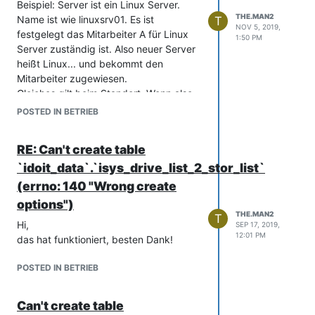
Beispiel: Server ist ein Linux Server.
THE.MAN2
Name ist wie linuxsrv01. Es ist
T
NOV 5, 2019,
festgelegt das Mitarbeiter A für Linux
1:50 PM
Server zuständig ist. Also neuer Server
heißt Linux... und bekommt den
Mitarbeiter zugewiesen.
Gleiches gilt beim Standort. Wenn also
neues Objekt windows01 heißt, und alle
POSTED IN BETRIEB
Windows Systeme an Standort 1234
sind, soll der Server diesem Standort
RE: Can't create table
zugewiesen werden.
`idoit_data`.`isys_drive_list_2_stor_list`
Hat jemand eine Idee ob man das
realisieren kann?
(errno: 140 "Wrong create
Grüße
options")
THE.MAN2
T
Hi,
SEP 17, 2019,
12:01 PM
das hat funktioniert, besten Dank!
POSTED IN BETRIEB
Can't create table