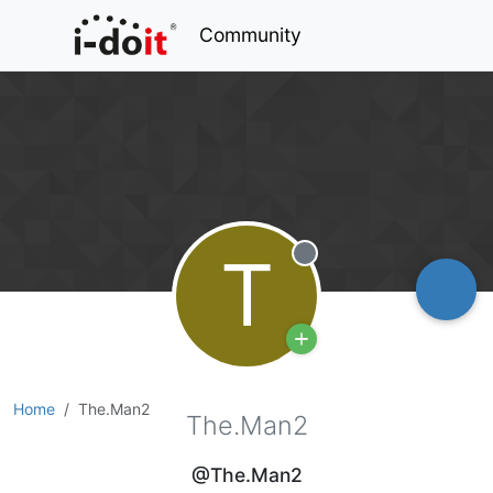
Community
T
Offline
Home
The.Man2
The.Man2
@The.Man2