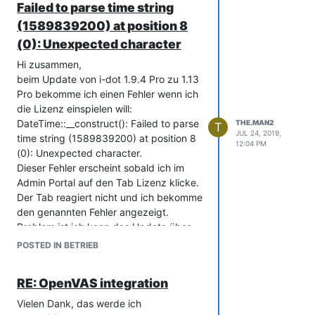
Failed to parse time string
(1589839200) at position 8
(0): Unexpected character
Hi zusammen,
beim Update von i-dot 1.9.4 Pro zu 1.13
Pro bekomme ich einen Fehler wenn ich
die Lizenz einspielen will:
DateTime::__construct(): Failed to parse
THE.MAN2
T
JUL 24, 2019,
time string (1589839200) at position 8
12:04 PM
(0): Unexpected character.
Dieser Fehler erscheint sobald ich im
Admin Portal auf den Tab Lizenz klicke.
Der Tab reagiert nicht und ich bekomme
den genannten Fehler angezeigt.
Problem ist ich kann das Update über
das Webinterface nicht beenden weil
POSTED IN BETRIEB
keine gültige Lizenz gefunden wurde.
Weiß jemand wie ich den Fehler lösen
RE: OpenVAS integration
oder die Lizenz anders einspielen kann?
Beste Grüße
Vielen Dank, das werde ich