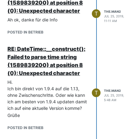
bereinigen?
(1589839200) at position 8
Oder wie kann ich herausfinden wo sich
(0): Unexpected character
THE.MAN2
T
der schlechte Eintrag befindet (z.B.
JUL 25, 2019,
Ah ok, danke für die Info
doppelter Eintrag wo nur einer erlaubt
11:11 AM
ist)?
POSTED IN BETRIEB
Grüße
RE: DateTime::__construct():
Failed to parse time string
(1589839200) at position 8
(0): Unexpected character
Hi.
Ich bin direkt von 1.9.4 auf die 1.13,
THE.MAN2
T
ohne Zwischenschritte. Oder wie kann
JUL 25, 2019,
5:48 AM
ich am besten von 1.9.4 updaten damit
ich auf eine aktuelle Version komme?
Grüße
POSTED IN BETRIEB