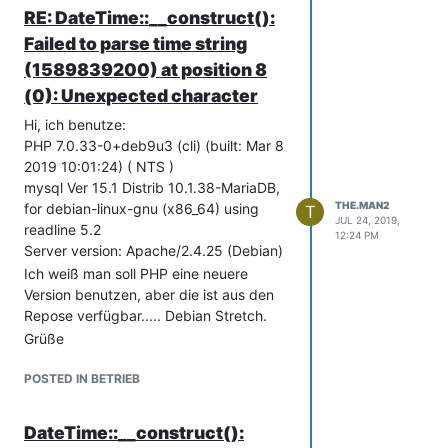
RE: DateTime::__construct():
Failed to parse time string
(1589839200) at position 8
(0): Unexpected character
Hi, ich benutze:
PHP 7.0.33-0+deb9u3 (cli) (built: Mar 8
2019 10:01:24) ( NTS )
mysql Ver 15.1 Distrib 10.1.38-MariaDB,
THE.MAN2
for debian-linux-gnu (x86_64) using
T
JUL 24, 2019,
readline 5.2
12:24 PM
Server version: Apache/2.4.25 (Debian)
Ich weiß man soll PHP eine neuere
Version benutzen, aber die ist aus den
Repose verfügbar..... Debian Stretch.
Grüße
POSTED IN BETRIEB
DateTime::__construct():