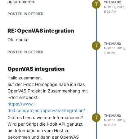
ausprobieren.
THE.MAN2
T
NOV 17, 2017,
6:39 AM
POSTED IN BETRIEB
RE: OpenVAS integration
Ok, danke
THE.MAN2
T
NOV 14, 2017,
POSTED IN BETRIEB
1:19 PM
OpenVAS integration
Hallo zusammen,
auf der i-doit Homepage habe ich das
OpenVAS Projekt in Zusammenhang mit
i-doit entdeckt:
https://www.i-
doit.com/project/openvas-integration/
THE.MAN2
T
Gibt es hierzu weitere Informationen?
NOV 14, 2017,
Wird per Skript die i-doit API genutzt
8:08 AM
um Informationen vom Host zu
bekommen und dann per OpenVAS