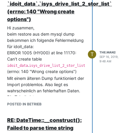
`idoit_data`.`isys_drive_list_2_stor_list`
(errno: 140 "Wrong create
options")
Hi zusammen,
beim restore aus dem mysql dump
bekommen ich folgende Fehlermeldung
für idoit_data:
ERROR 1005 (HY000) at line 11170:
THE.MAN2
T
SEP 16, 2019,
Can't create table
9:48 AM
.
idoit_data
isys_drive_list_2_stor_list
(errno: 140 "Wrong create options")
Mit einem älteren Dump funktioniert der
Import problemlos. Also liegt es
wahrscheinlich an fehlerhaften Daten.
Die Tabelle ist:
Verknüpfungstabelle für Laufwerk an
POSTED IN BETRIEB
Storage
•isys_drive_list_2_stor_list
RE: DateTime::__construct():
Hilft einer der Button unter Systemtools
Failed to parse time string
um den Fehler in der Datenbank zu