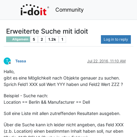
Community
Erweiterte Suche mit idoit
5
2
1.2k
1
Log in to reply
Allgemein
T
Teasa
Jul 22, 2016, 11:10 AM
Offline
Hallo,
gibt es eine Möglichkeit nach Objekte genauer zu suchen.
Sprich Feld1 XXX soll Wert YYY haben und Feld2 Wert ZZZ ?
Beispiel - Suche nach:
Location == Berlin && Manufacturer == Dell
Soll eine Liste mit allen zutreffenden Resultaten ausgeben.
Über die Suche kann ich leider nicht angeben, das Feld XXX
(z.b. Location) einen bestimmten Inhalt haben soll, nur eben