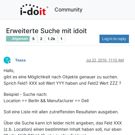
Community
Erweiterte Suche mit idoit
5
2
1.2k
1
Log in to reply
Allgemein
T
Teasa
Jul 22, 2016, 11:10 AM
Offline
Hallo,
gibt es eine Möglichkeit nach Objekte genauer zu suchen.
Sprich Feld1 XXX soll Wert YYY haben und Feld2 Wert ZZZ ?
Beispiel - Suche nach:
Location == Berlin && Manufacturer == Dell
Soll eine Liste mit allen zutreffenden Resultaten ausgeben.
Über die Suche kann ich leider nicht angeben, das Feld XXX
(z.b. Location) einen bestimmten Inhalt haben soll, nur eben