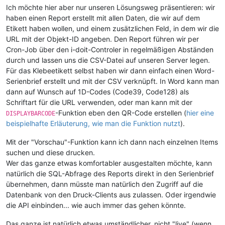
Ich möchte hier aber nur unseren Lösungsweg präsentieren: wir
haben einen Report erstellt mit allen Daten, die wir auf dem
Etikett haben wollen, und einem zusätzlichen Feld, in dem wir die
URL mit der Objekt-ID angeben. Den Report führen wir per
Cron-Job über den i-doit-Controler in regelmäßigen Abständen
durch und lassen uns die CSV-Datei auf unseren Server legen.
Für das Klebeetikett selbst haben wir dann einfach einen Word-
Serienbrief erstellt und mit der CSV verknüpft. In Word kann man
dann auf Wunsch auf 1D-Codes (Code39, Code128) als
Schriftart für die URL verwenden, oder man kann mit der
-Funktion eben den QR-Code erstellen (
hier eine
DISPLAYBARCODE
beispielhafte Erläuterung, wie man die Funktion nutzt
).
Mit der "Vorschau"-Funktion kann ich dann nach einzelnen Items
suchen und diese drucken.
Wer das ganze etwas komfortabler ausgestalten möchte, kann
natürlich die SQL-Abfrage des Reports direkt in den Serienbrief
übernehmen, dann müsste man natürlich den Zugriff auf die
Datenbank von den Druck-Clients aus zulassen. Oder irgendwie
die API einbinden... wie auch immer das gehen könnte.
Das ganze ist natürlich etwas umständlicher, nicht "live" (wenn