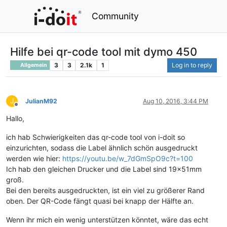
Community
Hilfe bei qr-code tool mit dymo 450
3
3
2.1k
1
Log in to reply
Allgemein
J
JulianM92
Aug 10, 2016, 3:44 PM
Offline
Hallo,
ich hab Schwierigkeiten das qr-code tool von i-doit so
einzurichten, sodass die Label ähnlich schön ausgedruckt
werden wie hier:
https://youtu.be/w_7dGmSpO9c?t=100
Ich hab den gleichen Drucker und die Label sind 19x51mm
groß.
Bei den bereits ausgedruckten, ist ein viel zu größerer Rand
oben. Der QR-Code fängt quasi bei knapp der Hälfte an.
Wenn ihr mich ein wenig unterstützen könntet, wäre das echt