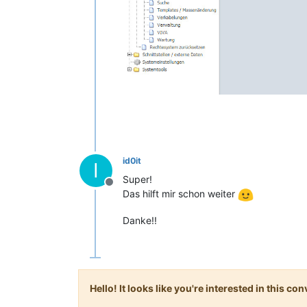
id0it
I
Super!
Offline
Das hilft mir schon weiter
Danke!!
Hello! It looks like you're interested in this c