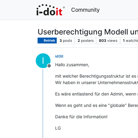
Community
Userberechtigung Modell un
3
posts
2
posters
803
views
1
watchi
Betrieb
id0it
I
Hallo zusammen,
Offline
mit welcher Berechtigungsstruktur ist es
Wir haben in unserer Unternehmensstruktu
Es wäre entlastend für den Admin, wenn 
Wenn es geht und es eine "globale" Bere
Danke für die Information!
LG