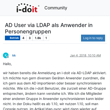
Community
AD User via LDAP als Anwender in
Personengruppen
4
3
1.8k
1
Log in to reply
Betrieb
K
kk
Jan 4, 2018, 10:10 AM
Offline
Hallo,
wir haben bereits die Anmeldung an i-doit via AD-LDAP aktiviert.
Ich möchte nun gern diversen Geräten Anwender zuordnen, die
ich gern aus dem AD importieren oder besser synchronisieren
möchte. Wie ich die i-doit Benutzer, die zurzeit einer AD-Gruppe
entsprechen, ändern kann verstehe ich. Wie ich die Mitglieder
einer anderen Gruppe in Anwender synchronisieren kann leider
nicht. In der Doku heißt es ab 1.10, wir nutzen 1.10, soll man
Console nutzen, im Artikel ldap-sync wird dann wieder auf