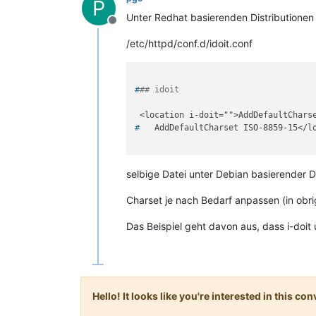
P
Unter Redhat basierenden Distributionen 
Offline
/etc/httpd/conf.d/idoit.conf
#
## idoit
# 
  AddDefaultCharset ISO-8859-15</l
selbige Datei unter Debian basierender 
Charset je nach Bedarf anpassen (in obr
Das Beispiel geht davon aus, dass i-doit
Hello! It looks like you're interested in this c