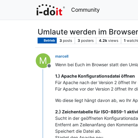
Community
Umlaute werden im Browser 
3
posts
3
posters
4.2k
views
1
watch
Betrieb
marcell
M
Wenn bei Euch im Browser statt den Umla
Offline
1.) Apache Konfigurationsdatei öffnen
Für Apache nach der Version 2 öffnet Ihr
Für Apache vor der Version 2 öffnet Ihr d
Wo diese liegt hängt davon ab, wo Ihr Apa
2.) Zeichentabelle für ISO-8859-1 aktiv
Sucht in der geöffneten Konfigurationsd
Entfernt am Zeilenanfang den Kommentar 
Speichert die Datei ab.
Startet den Apache neu.