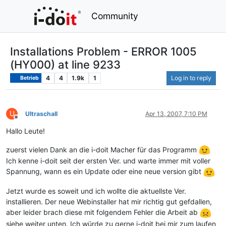
Community
Installations Problem - ERROR 1005
(HY000) at line 9233
4
4
1.9k
1
Log in to reply
Betrieb
U
Ultraschall
Apr 13, 2007, 7:10 PM
Offline
Hallo Leute!
zuerst vielen Dank an die i-doit Macher für das Programm
Ich kenne i-doit seit der ersten Ver. und warte immer mit voller
Spannung, wann es ein Update oder eine neue version gibt
Jetzt wurde es soweit und ich wollte die aktuellste Ver.
installieren. Der neue Webinstaller hat mir richtig gut gefdallen,
aber leider brach diese mit folgendem Fehler die Arbeit ab
siehe weiter unten. Ich würde zu gerne i-doit bei mir zum laufen