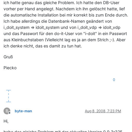
ich hatte genau das gleiche Problem. Ich hatte den DB-User
vorher per Hand angelegt. Nachdem ich ihn gelöscht hatte, lief
die automatische Installation bei mir korrekt bis zum Ende durch.
Ich habe allerdings die Datenbank-Namen geändert von
i_doit_system => idoit_system und von i_doit_vdp => idoit_vdp
und das Passwort für den do-it-User von "i-doit" in ein Passwort
aus Kleinbuchstaben (Vielleicht lag es ja an dem Strich ;-). Aber
ich denke nicht, das es damit zu tun hat.
Gruß
Piecko
0
B
byte-man
Aug 8, 2008, 7:23 PM
Offline
Hi,
habe das gleiche Problem mit der aktuellen Version 0.9.3r325.