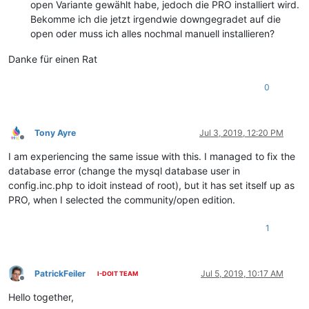
open Variante gewählt habe, jedoch die PRO installiert wird.
Bekomme ich die jetzt irgendwie downgegradet auf die
open oder muss ich alles nochmal manuell installieren?
Danke für einen Rat
0
Tony Ayre
Jul 3, 2019, 12:20 PM
Offline
I am experiencing the same issue with this. I managed to fix the
database error (change the mysql database user in
config.inc.php to idoit instead of root), but it has set itself up as
PRO, when I selected the community/open edition.
1
PatrickFeiler
Jul 5, 2019, 10:17 AM
I-DOIT TEAM
Offline
Hello together,