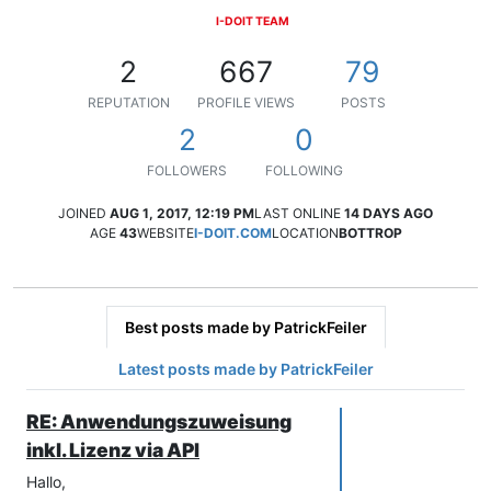
I-DOIT TEAM
2
667
79
REPUTATION
PROFILE VIEWS
POSTS
2
0
FOLLOWERS
FOLLOWING
JOINED
AUG 1, 2017, 12:19 PM
LAST ONLINE
14 DAYS AGO
AGE
43
WEBSITE
I-DOIT.COM
LOCATION
BOTTROP
Best posts made by PatrickFeiler
Latest posts made by PatrickFeiler
RE: Anwendungszuweisung
inkl. Lizenz via API
Hallo,