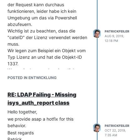
der Request kann durchaus
funktionieren, leider habe ich kein
Umgebung um das via Powershell
abzufeuern.
Wichtig ist zu beachten, dass die
PATRICKFEILER
AUG 9, 2019,
"cateID" der Lizenz verwendet werden
12:18 PM
muss.
Wir legen zum Beispiel ein Objekt vom
Typ Lizenz an und hat die Objekt-ID
1337.
Wenn wir aber nun den eigentlichen
Lizenzschlüssel anlegen, bekommt
POSTED IN ENTWICKLUNG
dieser Eintrag eine eindeutige id und
diese muss verwendet werden.
RE: LDAP Failing - Missing
isys_auth_report class
Hello together,
we provide asap a hotfix for this
behavior.
PATRICKFEILER
OCT 22, 2019,
Best regards
Viel Erfolg und Gruß
7:35 AM
Patrick