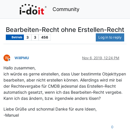
Community
Bearbeiten-Recht ohne Erstellen-Recht
3
3
456
Log in to reply
Betrieb
W
WillPMU
Nov 6, 2019, 12:24 PM
Offline
Hallo zusammen,
ich würde es gerne einstellen, dass User bestimmte Objekttypen
bearbeiten, aber nicht erstellen können. Allerdings wird mir bei
der Rechtevergabe für CMDB jedesmal das Erstellen-Recht
automatisch gesetzt, wenn ich das Bearbeiten-Recht vergebe.
Kann ich das ändern, bzw. irgendwie anders lösen?
Liebe Grüße und schonmal Danke für eure Ideen,
-Manuel
0