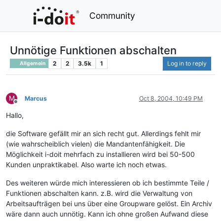
Community
Unnötige Funktionen abschalten
2
2
3.5k
1
Log in to reply
Allgemein
M
Marcus
Oct 8, 2004, 10:49 PM
Offline
Hallo,
die Software gefällt mir an sich recht gut. Allerdings fehlt mir
(wie wahrscheiblich vielen) die Mandantenfähigkeit. Die
Möglichkeit i-doit mehrfach zu installieren wird bei 50-500
Kunden unpraktikabel. Also warte ich noch etwas.
Des weiteren würde mich interessieren ob ich bestimmte Teile /
Funktionen abschalten kann. z.B. wird die Verwaltung von
Arbeitsaufträgen bei uns über eine Groupware gelöst. Ein Archiv
wäre dann auch unnötig. Kann ich ohne großen Aufwand diese