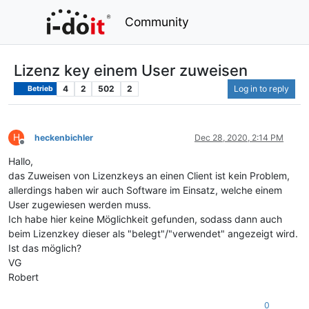
Community
Lizenz key einem User zuweisen
4
2
502
2
Log in to reply
Betrieb
H
heckenbichler
Dec 28, 2020, 2:14 PM
Offline
Hallo,
das Zuweisen von Lizenzkeys an einen Client ist kein Problem,
allerdings haben wir auch Software im Einsatz, welche einem
User zugewiesen werden muss.
Ich habe hier keine Möglichkeit gefunden, sodass dann auch
beim Lizenzkey dieser als "belegt"/"verwendet" angezeigt wird.
Ist das möglich?
VG
Robert
0