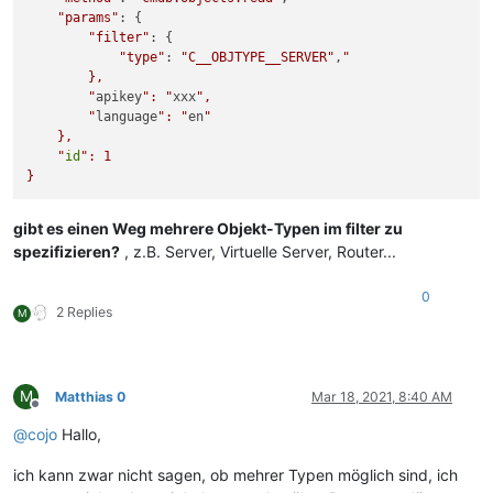
"params"
: {

"filter"
: {

"type"
: 
"C__OBJTYPE__SERVER"
,
"

        },

        "
apikey
": "
xxx
",

        "
language
": "
en
"

    },

    "
id
": 1

gibt es einen Weg mehrere Objekt-Typen im filter zu
spezifizieren?
, z.B. Server, Virtuelle Server, Router...
0
2 Replies
M
M
Matthias 0
Mar 18, 2021, 8:40 AM
Offline
@
cojo
Hallo,
ich kann zwar nicht sagen, ob mehrer Typen möglich sind, ich