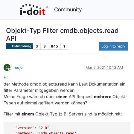
Community
Objekt-Typ Filter cmdb.objects.read
API
3
3
845
1
Log in to reply
Entwicklung
C
cojo
Mar 5, 2021, 10:13 AM
Offline
Hi,
der Methode cmdb.objects.read kann Laut Dokumentation ein
filter Parameter mitgegeben werden.
Meine Frage wäre ob über
einen
API Request
mehrere
Objekt-
Typen auf einmal gefiltert werden können?
Filter mit
einem
Objekt-Typ (z.B. Server) sind ja möglich mit:
"version"
: 
"2.0"
,

"method"
: 
"cmdb.objects.read"
,
