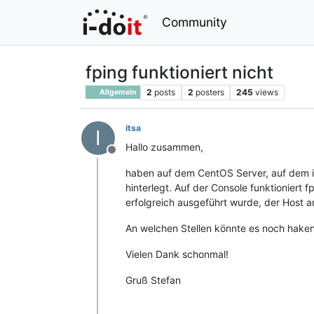
Community
fping funktioniert nicht
2
posts
2
posters
245
views
Allgemein
itsa
I
Hallo zusammen,
Offline
haben auf dem CentOS Server, auf dem i-d
hinterlegt. Auf der Console funktioniert
erfolgreich ausgeführt wurde, der Host a
An welchen Stellen könnte es noch hake
Vielen Dank schonmal!
Gruß Stefan