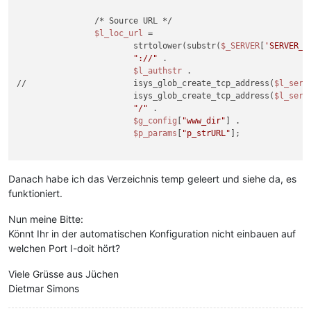
                /* Source URL */

$l_loc_url
 =

                        strtolower(substr(
$_SERVER
[
'SERVER_P
"://"
 .

$l_authstr
 .

//                      isys_glob_create_tcp_address(
$l_serv
                        isys_glob_create_tcp_address(
$l_serv
"/"
 .

$g_config
[
"www_dir"
] .

$p_params
[
"p_strURL"
];

Danach habe ich das Verzeichnis temp geleert und siehe da, es
funktioniert.
Nun meine Bitte:
Könnt Ihr in der automatischen Konfiguration nicht einbauen auf
welchen Port I-doit hört?
Viele Grüsse aus Jüchen
Dietmar Simons