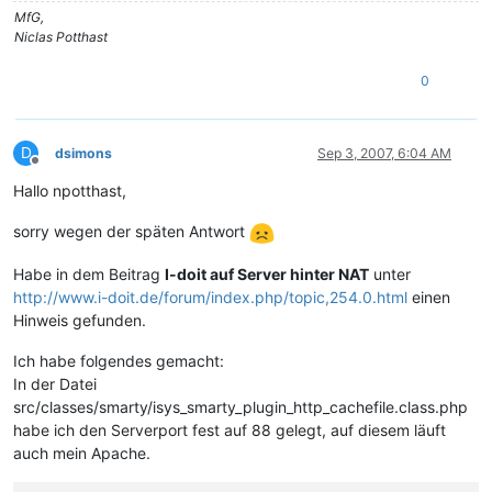
MfG,
Niclas Potthast
0
D
dsimons
Sep 3, 2007, 6:04 AM
Offline
Hallo npotthast,
sorry wegen der späten Antwort
Habe in dem Beitrag
I-doit auf Server hinter NAT
unter
http://www.i-doit.de/forum/index.php/topic,254.0.html
einen
Hinweis gefunden.
Ich habe folgendes gemacht:
In der Datei
src/classes/smarty/isys_smarty_plugin_http_cachefile.class.php
habe ich den Serverport fest auf 88 gelegt, auf diesem läuft
auch mein Apache.