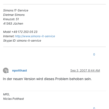
Simons IT-Service
Dietmar Simons
Kreuzstr. 51
41363 Jüchen
Mobil +49 172 253 05 23
Internet:
http://www.simons-it-service
Skype ID: simons-it-service
0
N
npotthast
Sep 3, 2007, 8:44 AM
Offline
In der neuen Version wird dieses Problem behoben sein.
MfG,
Niclas Potthast
0