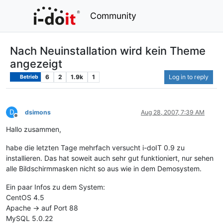
Community
Nach Neuinstallation wird kein Theme
angezeigt
6
2
1.9k
1
Log in to reply
Betrieb
D
dsimons
Aug 28, 2007, 7:39 AM
Offline
Hallo zusammen,
habe die letzten Tage mehrfach versucht i-doIT 0.9 zu
installieren. Das hat soweit auch sehr gut funktioniert, nur sehen
alle Bildschirmmasken nicht so aus wie in dem Demosystem.
Ein paar Infos zu dem System:
CentOS 4.5
Apache -> auf Port 88
MySQL 5.0.22