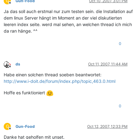
G
Gun-Food
Oct 10, 2007, 3:01 PM
Offline
Ja das soll auch erstmal nur zum testen sein. die Installation auf
dem linux Server hängt im Moment an der viel diskutierten
leeren index seite. werd mal sehen, an welchen thread ich mich
da ran hänge. ^^
0
ds
Oct 11, 2007, 11:44 AM
Offline
Habe einen solchen thread soeben beantwortet:
http://www.i-doit.de/forum/index.php/topic,463.0.html
Hoffe es funktioniert
0
G
Gun-Food
Oct 12, 2007, 12:33 PM
Offline
Danke hat geholfen mit unset.