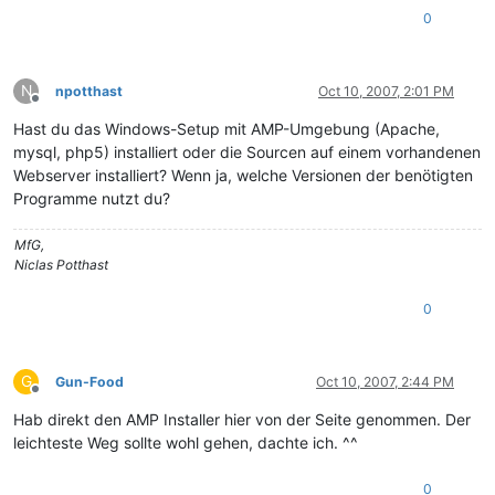
0
N
npotthast
Oct 10, 2007, 2:01 PM
Offline
Hast du das Windows-Setup mit AMP-Umgebung (Apache,
mysql, php5) installiert oder die Sourcen auf einem vorhandenen
Webserver installiert? Wenn ja, welche Versionen der benötigten
Programme nutzt du?
MfG,
Niclas Potthast
0
G
Gun-Food
Oct 10, 2007, 2:44 PM
Offline
Hab direkt den AMP Installer hier von der Seite genommen. Der
leichteste Weg sollte wohl gehen, dachte ich. ^^
0