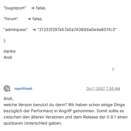
"bugreport" => false,
"forum" => false,
"adminpass" => "21232f297a57a5a743894a0e4a801fc3"
);
danke
Andi
0
N
npotthast
Oct 1, 2007, 7:36 AM
Offline
Andi,
welche Version benutzt du denn? Wir haben schon einige Dinge
bezüglich der Performanz in Angriff genommen. Somit sollte es
zwischen den älteren Versionen und dem Release der 0.9.1 einen
spürbaren Unterschied geben.