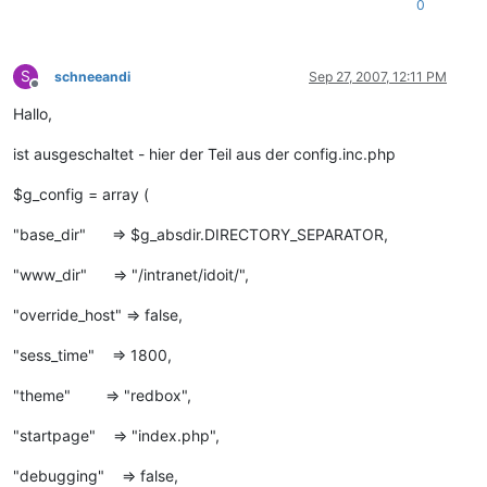
0
S
schneeandi
Sep 27, 2007, 12:11 PM
Offline
Hallo,
ist ausgeschaltet - hier der Teil aus der config.inc.php
$g_config = array (
"base_dir" => $g_absdir.DIRECTORY_SEPARATOR,
"www_dir" => "/intranet/idoit/",
"override_host" => false,
"sess_time" => 1800,
"theme" => "redbox",
"startpage" => "index.php",
"debugging" => false,