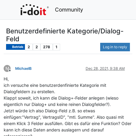
Community
Benutzerdefinierte Kategorie/Dialog-
Feld
2
2
278
1
Log in to reply
Betrieb
M
MichaelB
Dec 28, 2021, 9:38 AM
Offline
Hi,
ich versuche eine benutzerdenfinierte Kategorie mit
Dialogfeldern zu erstellen.
Klappt soweit, ich kann die Dialog+-Felder anlegen (wieso
eigentlich nur Dialog+ und keine reinen Dialogfelder?).
Jetzt würde ich also Dialog-Feld z.B. so etwas
einfügen:"Vertrag", VertragsID", "mtl. Summe". Also quasi mit
einem Klick 3 Felder ausfüllen. Gibt es dafür eine Funktion? Oder
kann ich diese Daten anders auslagern und darauf