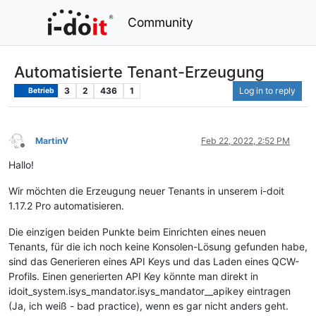
Community
Automatisierte Tenant-Erzeugung
3
2
436
1
Log in to reply
Betrieb
MartinV
Feb 22, 2022, 2:52 PM
Offline
Hallo!
Wir möchten die Erzeugung neuer Tenants in unserem i-doit
1.17.2 Pro automatisieren.
Die einzigen beiden Punkte beim Einrichten eines neuen
Tenants, für die ich noch keine Konsolen-Lösung gefunden habe,
sind das Generieren eines API Keys und das Laden eines QCW-
Profils. Einen generierten API Key könnte man direkt in
idoit_system.isys_mandator.isys_mandator__apikey eintragen
(Ja, ich weiß - bad practice), wenn es gar nicht anders geht.