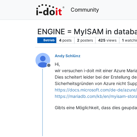
Community
ENGINE = MyISAM in databa
4
posts
2
posters
425
views
1
watchi
Betrieb
Andy Schlünz
Hi,
Offline
wir versuchen i-doit mit einer Azure Maria
Dies scheitert leider bei der Erstellung d
Sicherheitsgründen von Azure nicht Supp
https://docs.microsoft.com/de-de/azure
https://mariadb.com/kb/en/myisam-stor
Gibts eine Möglichkeit, dass dies geupda