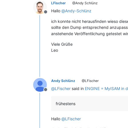
LFischer
@Andy Schlünz
Hallo
@
Andy-Schlünz
Offline
ich konnte nicht herausfinden wieso dies
sollte den Dump entsprechend anzupas
anstehende Veröffentlichung getestet wi
Viele Grüße
Leo
Andy Schlünz
@LFischer
@
LFischer
said in
ENGINE = MyISAM in d
Offline
frühestens
Hallo
@
LFischer