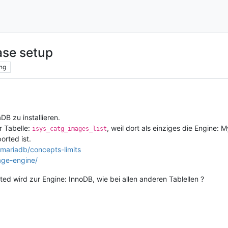
se setup
ng
DB zu installieren.
er Tabelle:
, weil dort als einziges die Engine
isys_catg_images_list
orted ist.
/mariadb/concepts-limits
age-engine/
ted wird zur Engine: InnoDB, wie bei allen anderen Tablellen ?