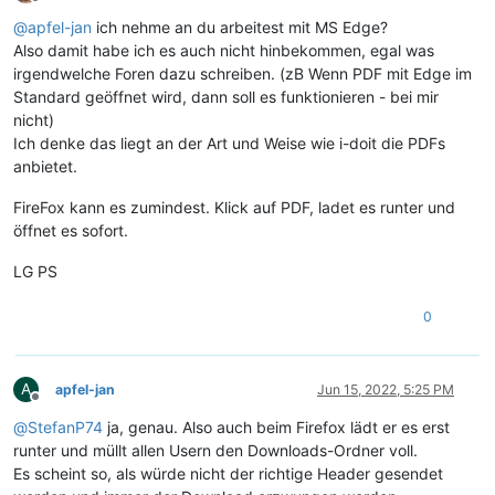
Offline
@
apfel-jan
ich nehme an du arbeitest mit MS Edge?
Also damit habe ich es auch nicht hinbekommen, egal was
irgendwelche Foren dazu schreiben. (zB Wenn PDF mit Edge im
Standard geöffnet wird, dann soll es funktionieren - bei mir
nicht)
Ich denke das liegt an der Art und Weise wie i-doit die PDFs
anbietet.
FireFox kann es zumindest. Klick auf PDF, ladet es runter und
öffnet es sofort.
LG PS
0
A
apfel-jan
Jun 15, 2022, 5:25 PM
Offline
@
StefanP74
ja, genau. Also auch beim Firefox lädt er es erst
runter und müllt allen Usern den Downloads-Ordner voll.
Es scheint so, als würde nicht der richtige Header gesendet