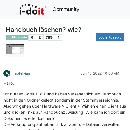
Community
Handbuch löschen? wie?
6
2
789
1
Log in to reply
Allgemein
A
apfel-jan
Jun 15, 2022, 10:06 AM
Offline
Hallo,
wir nutzen i-doit 1.18.1 und haben versehentlich ein Handbuch
nicht in den Ordner gelegt sondern in der Stammverzeichnis.
Also wir gehen über Hardware > Client > Wählen einen Client aus
und klicken links auf Handbuchzuweisung. Wie kann ich dort ein
Dokument wieder löschen?
Die Verknüpfung aufheben ist klar aber die Dateien verwalten