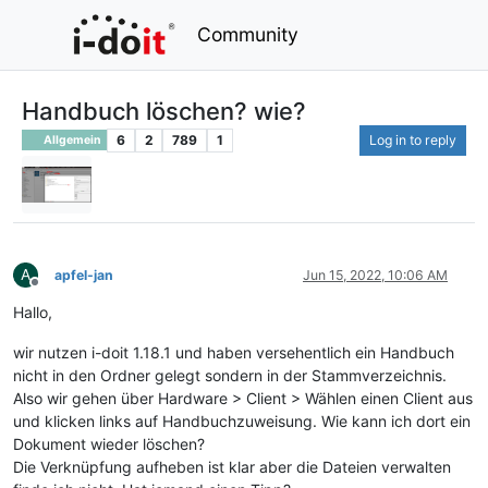
Community
Handbuch löschen? wie?
6
2
789
1
Log in to reply
Allgemein
A
apfel-jan
Jun 15, 2022, 10:06 AM
Offline
Hallo,
wir nutzen i-doit 1.18.1 und haben versehentlich ein Handbuch
nicht in den Ordner gelegt sondern in der Stammverzeichnis.
Also wir gehen über Hardware > Client > Wählen einen Client aus
und klicken links auf Handbuchzuweisung. Wie kann ich dort ein
Dokument wieder löschen?
Die Verknüpfung aufheben ist klar aber die Dateien verwalten