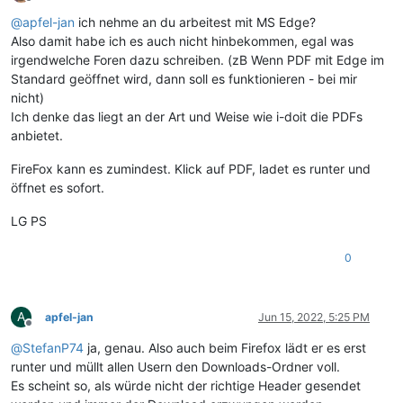
Offline
@
apfel-jan
ich nehme an du arbeitest mit MS Edge?
Also damit habe ich es auch nicht hinbekommen, egal was
irgendwelche Foren dazu schreiben. (zB Wenn PDF mit Edge im
Standard geöffnet wird, dann soll es funktionieren - bei mir
nicht)
Ich denke das liegt an der Art und Weise wie i-doit die PDFs
anbietet.
FireFox kann es zumindest. Klick auf PDF, ladet es runter und
öffnet es sofort.
LG PS
0
A
apfel-jan
Jun 15, 2022, 5:25 PM
Offline
@
StefanP74
ja, genau. Also auch beim Firefox lädt er es erst
runter und müllt allen Usern den Downloads-Ordner voll.
Es scheint so, als würde nicht der richtige Header gesendet