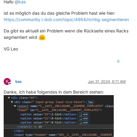
Hallo
@
kas
ist es möglich das du das gleiche Problem hast wie hier:
https://community.i-doit.com/topic/4964/richtig-segmentieren
Da gibt es aktuell ein Problem wenn die Rückseite eines Racks
segmentiert wird
VG Leo
0
K
kas
Jan 31, 2024, 9:11 AM
Offline
Danke, ich habe folgendes in dem Bereich stehen: