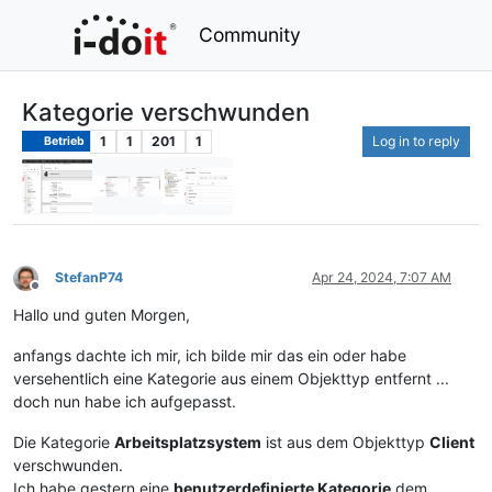
Community
Kategorie verschwunden
1
1
201
1
Log in to reply
Betrieb
StefanP74
Apr 24, 2024, 7:07 AM
Offline
Hallo und guten Morgen,
anfangs dachte ich mir, ich bilde mir das ein oder habe
versehentlich eine Kategorie aus einem Objekttyp entfernt ...
doch nun habe ich aufgepasst.
Die Kategorie
Arbeitsplatzsystem
ist aus dem Objekttyp
Client
verschwunden.
Ich habe gestern eine
benutzerdefinierte Kategorie
dem