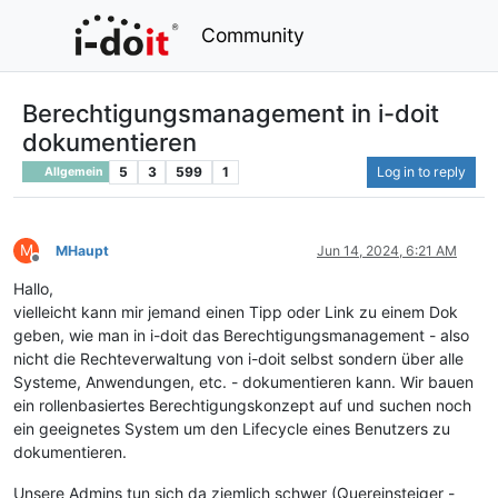
Community
Berechtigungsmanagement in i-doit
dokumentieren
5
3
599
1
Log in to reply
Allgemein
M
MHaupt
Jun 14, 2024, 6:21 AM
Offline
Hallo,
vielleicht kann mir jemand einen Tipp oder Link zu einem Dok
geben, wie man in i-doit das Berechtigungsmanagement - also
nicht die Rechteverwaltung von i-doit selbst sondern über alle
Systeme, Anwendungen, etc. - dokumentieren kann. Wir bauen
ein rollenbasiertes Berechtigungskonzept auf und suchen noch
ein geeignetes System um den Lifecycle eines Benutzers zu
dokumentieren.
Unsere Admins tun sich da ziemlich schwer (Quereinsteiger -